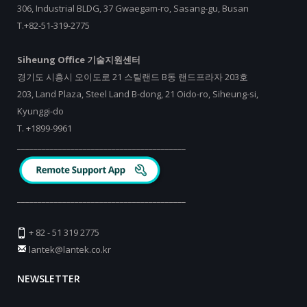
306, Industrial BLDG, 37 Gwaegam-ro, Sasang-gu, Busan
T.+82-51-319-2775
Siheung Office 기술지원센터
경기도 시흥시 오이도로 21 스틸랜드 B동 랜드프라자 203호
203, Land Plaza, Steel Land B-dong, 21 Oido-ro, Siheung-si,
Kyunggi-do
T.
+
1899-9961
_________________________________________
_________________________________________
+ 82 - 51 319 2775
lantek@lantek.co.kr
NEWSLETTER