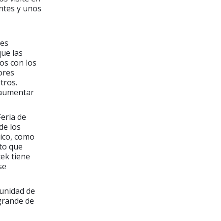
antes y unos
nes
ue las
dos con los
ores
tros.
 aumentar
Feria de
de los
tico, como
nto que
ek tiene
se
tunidad de
grande de