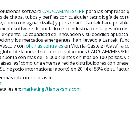
soluciones software
CAD/CAM/MES/ERP
para las empresas 
 de chapa, tubos y perfiles con cualquier tecnología de corte
e, chorro de agua, cizalla) y punzonado. Lantek hace posible
 mejor software de anidado de la industria con la gestión de 
 exigente. La capacidad de innovación y su decidida apuesta 
ación y los mercados emergentes, han llevado a Lantek, fun
 Vasco y con
oficinas centrales
en Vitoria-Gasteiz (Álava), a c
e global de la industria con sus soluciones CAD/CAM/MES/ER
a cuenta con más de 15.000 clientes en más de 100 países, y 
aíses, así como una extensa red de distribuidores con prese
Su negocio internacional aportó en 2014 el 88% de su factur
r más información visite:
m
etalles en:
marketing@lanteksms.com