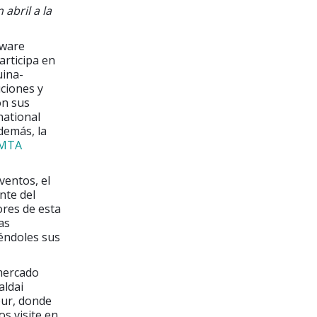
abril a la
tware
articipa en
uina-
ciones y
on sus
national
demás, la
MTA
ventos, el
nte del
ores de esta
as
éndoles sus
 mercado
aldai
pur, donde
s visite en