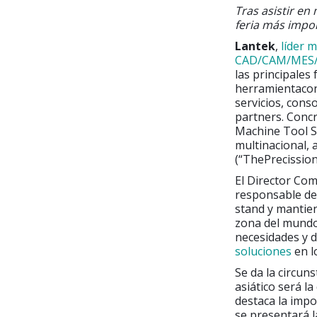
Tras asistir en
feria más impo
Lantek
,
líder 
CAD/CAM/MES
las principales 
herramientacon 
servicios, cons
partners. Concr
Machine Tool S
multinacional, a
(“ThePrecissio
El Director Com
responsable de 
stand y mantien
zona del mundo
necesidades y 
soluciones
en l
Se da la circun
asiático será l
destaca la impo
se presentará l