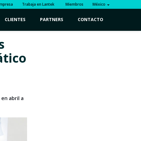
mpresa
Trabaja en Lantek
Miembros
México
CLIENTES
PARTNERS
CONTACTO
s
ático
en abril a