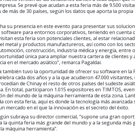
empresa. Se prevé que acudan a esta feria más de 9.500 visit
 de más de 30 países, según los datos que aporta la propia
ha su presencia en este evento para presentar sus solucio
 software para entornos corporativos, teniendo en cuenta q
sitan esta feria son potenciales clientes, al estar relaciona
l metal y productos manufactureros, así como con los sect
utomoción, construcción, industria médica y energía, entre o
ortunidad única para ampliar nuestra cartera de clientes y
ia en el mercado asiático”, remarca Pagaldai.
a también tuvo la oportunidad de ofrecer su software en la 
celebra cada dos años y a la que acudieron 47.000 visitantes, 
rocedían de Chinay el resto de otros países del sudeste asiá
a. En total, participaron 1.015 expositores en TIMTOS, eve
ión del mundo de la máquina-herramienta de esta zona. Lant
da con esta feria, aquí es donde la tecnología más avanzada 
n mercado en el que la innovación es el secreto del éxito.
egún subraya su director comercial, “supone una gran opor
a la quinta feria más grande del mundo y a la segunda más 
 la máquina herramienta”.