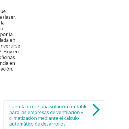
que
 (laser,
 la
la
por la
dada en
onvertirse
P. Hoy en
oficinas
ncia en
ación.
Lantek ofrece una solución rentable
para las empresas de ventilación y
climatización mediante el cálculo
automático de desarrollos