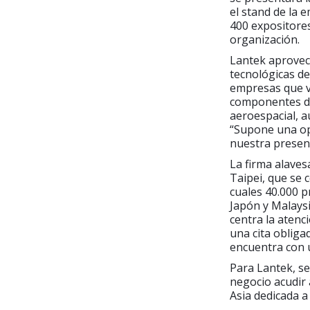
el stand de la 
400 expositores
organización.
Lantek aprovec
tecnológicas de
empresas que vi
componentes de
aeroespacial, a
“Supone una op
nuestra presenc
La firma alaves
Taipei, que se 
cuales 40.000 p
Japón y Malaysi
centra la atenc
una cita obliga
encuentra con u
Para Lantek, s
negocio acudir 
Asia dedicada a