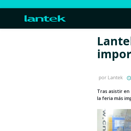
Lante
impor
por Lantek
Tras asistir en
la feria más i