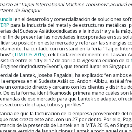
 marzo al “Taipei International Machine ToolShow”,acudirá en 
rtante de Singapur
mundial
en el desarrollo y comercialización de soluciones sof
/ERP
para la industria del metal y de estructuras metálicas, p
ferias del Sudeste Asiáticodedicadas a la industria y a la máq
el fin de presentar las novedades incorporadas en sus solu
olidar su posición en este mercado y reforzar las sinergias c
etamente, ha contado con un stand en la feria ”Taipei Inter
how” (
TIMTOS 2015
), celebradarecientemente en Taiwán. A
sistirá entre el 14 y el 17 de abril a la vigésima edición de la
nEngineeringIndustryEvent”), que tendrá lugar en Singapur.
ercial de Lantek, Joseba Pagaldai, ha explicado: “en ambos e
la empresa en el Sudeste Asiático, Andoni Albizu, está al fre
e un contacto directo y cercano con los clientes y distribuid
. De esta forma, identificamosde primera mano cuáles son l
demandas de ese mercado para que Lantek se adapte, ofreci
os sectores de chapa, tubos y perfiles.”
stancia de que la facturación de la empresa proveniente del
a que más crezca este año, con un 27 por ciento. Por ello, Pag
rtancia de la presencia de Lantek en la MTA 2015, en Singa
a nueva versión de las soluciones Lantek a todo aquel que no