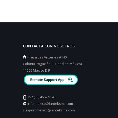
CONTACTA CON NOSOTROS
Presa Las Vírgenes #140
Colonia Irrigación (Ciudad de México)
11500 México D.F.
+52 (55) 4667 9145
info.mexico@lanteksms.com
,
support.mexico@lanteksms.com