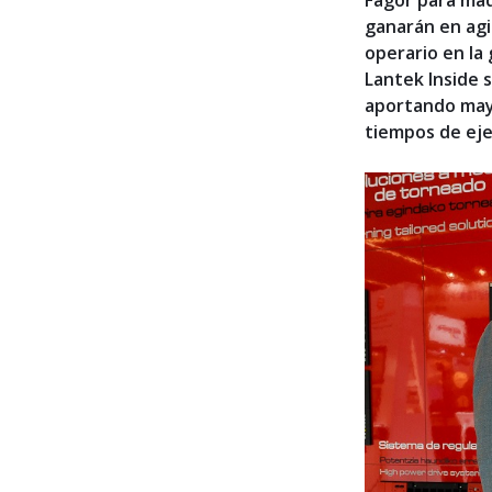
Fagor para máq
ganarán en agil
operario en la 
Lantek Inside 
aportando mayo
tiempos de eje