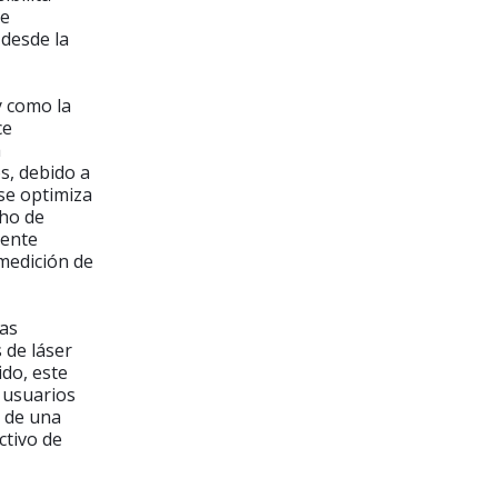
de
 desde la
y como la
ce
a
s, debido a
 se optimiza
cho de
mente
medición de
las
 de láser
ido, este
 usuarios
o de una
ctivo de