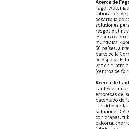
Acerca de Fag
Fagor Automati
fabricación de 
desarrollo de s
soluciones pers
rasgos distint
esfuerzos en el
mundiales. Ade
50 países, a tr
parte de la Co
de España. Est
vez en cuatro á
(centros de for
Acerca de Lan
Lantek es una e
empresas del se
patentado de fa
convirtiéndolas
soluciones CAD
con chapas, tub
oxicorte, chorr
fabricación