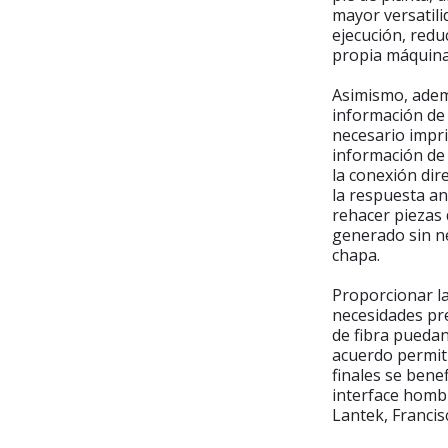
mayor versatili
ejecución, redu
propia máquina 
Asimismo, adem
información de
necesario impri
información de 
la conexión dire
la respuesta an
rehacer piezas 
generado sin n
chapa.
Proporcionar la
necesidades pr
de fibra puedan
acuerdo permiti
finales se ben
interface homb
Lantek, Francis