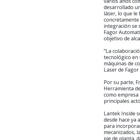
varios años com
desarrollado u
láser, lo que l
concretamente e
integración se 
Fagor Automati
objetivo de alc
“La colaboraci
tecnológico en 
máquinas de cor
Laser de Fagor
Por su parte, F
Herramienta de
como empresa g
principales acto
Lantek Inside s
desde hace ya a
para incorporar
mecanizados, la
pie de planta, 