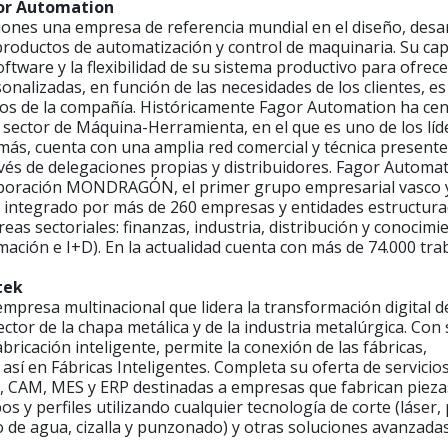
or Automation
ones una empresa de referencia mundial en el diseño, desar
productos de automatización y control de maquinaria. Su ca
oftware y la flexibilidad de su sistema productivo para ofrece
onalizadas, en función de las necesidades de los clientes, es
ivos de la compañía. Históricamente Fagor Automation ha ce
 sector de Máquina-Herramienta, en el que es uno de los líd
más, cuenta con una amplia red comercial y técnica present
avés de delegaciones propias y distribuidores. Fagor Automa
rporación MONDRAGÓN, el primer grupo empresarial vasco y
á integrado por más de 260 empresas y entidades estructura
reas sectoriales: finanzas, industria, distribución y conocimi
mación e I+D). En la actualidad cuenta con más de 74.000 tra
tek
mpresa multinacional que lidera la transformación digital de
ctor de la chapa metálica y de la industria metalúrgica. Con
bricación inteligente, permite la conexión de las fábricas,
 así en Fábricas Inteligentes. Completa su oferta de servicio
, CAM, MES y ERP destinadas a empresas que fabrican pieza
os y perfiles utilizando cualquier tecnología de corte (láser,
o de agua, cizalla y punzonado) y otras soluciones avanzada