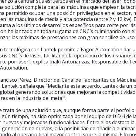
enzó a centrar sus esfuerzos en el mercado del láser, dond
na solución completa para las máquinas que emplean la tecn
e ha permitido ocupar una posición privilegiada en el sector,
n las máquinas de media y alta potencia (entre 2 y 12 kw). 
suma a los últimos desarrollos específicos para corte por lá
on ha lanzado en toda su gama de CNC´s culminando con el
anzar las máximas de prestaciones con gran sencillez de uso.
ón tecnológica con Lantek permite a Fagor Automation dar u
sus CNC´s de láser, facilitando la operación de los usuarios 
te por láser”, explica Iñaki Antoñanzas, Responsable de Te
 Automation.
rancisco Pérez, Director del Canal de Fabricantes de Máquin
 Lantek, señala que “Mediante este acuerdo, Lantek da un 
lobal generando soluciones que mejoran la competitividad 
res en la industria del metal”.
e trata de una solución que, aunque forma parte el porfolio
lgún tiempo, ha sido optimizada por el equipo de I+D+i de 
 nuevas y mejoradas funcionalidades. Entre ellas destaca la 
 generación de nuevos, o la posibilidad de añadir o eliminar
dando al operario final mayor control sobre la misma. Ello pos