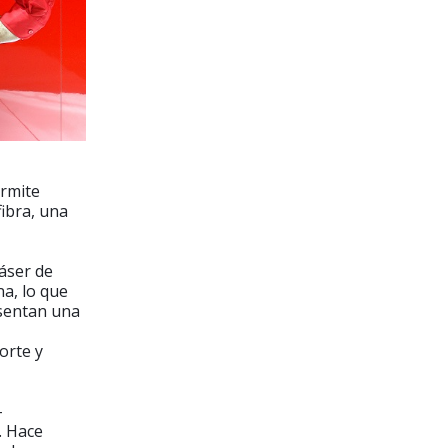
rmite
fibra, una
áser de
a, lo que
esentan una
orte y
-
. Hace