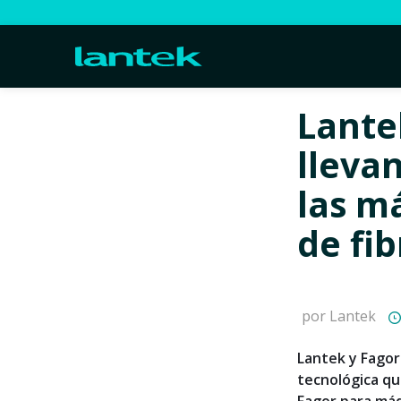
Lante
lleva
las m
de fib
por Lantek
Lantek y Fagor
tecnológica qu