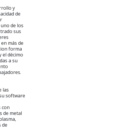
rollo y
pacidad de
r
 uno de los
ntrado sus
eres
e en más de
tion forma
 el décimo
das a su
ento
bajadores.
 las
 su software
s con
s de metal
 plasma,
s de