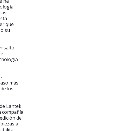
e ha
ología
 más
Esta
ser que
lo su
n salto
de
cnología
a-
paso más
de los
 de Lantek
la compañía
edición de
 piezas a
ibilita