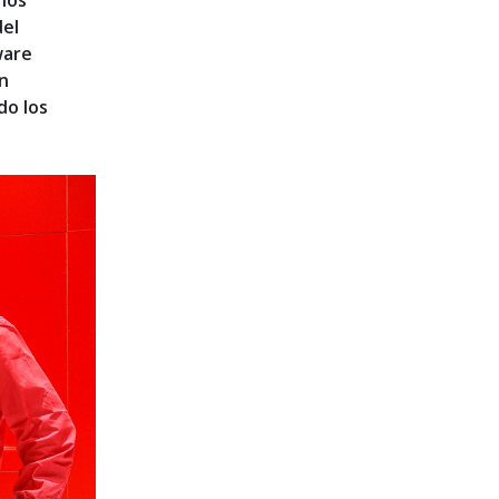
rios
del
ware
n
do los