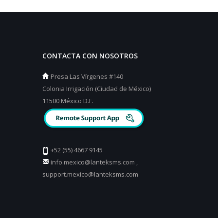
CONTACTA CON NOSOTROS
Presa Las Vírgenes #140
Colonia Irrigación (Ciudad de México)
11500 México D.F.
+52 (55) 4667 9145
info.mexico@lanteksms.com
,
support.mexico@lanteksms.com