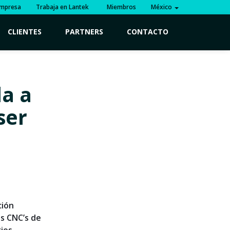
mpresa
Trabaja en Lantek
Miembros
México
CLIENTES
PARTNERS
CONTACTO
da a
ser
ción
os CNC’s de