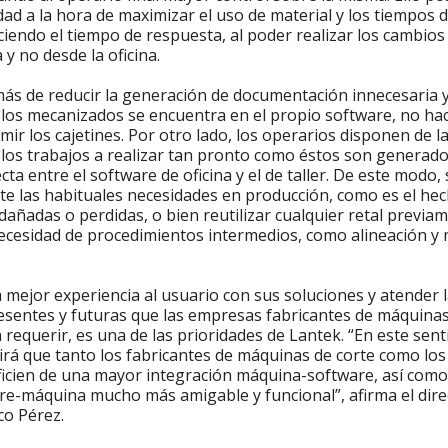
dad a la hora de maximizar el uso de material y los tiempos 
ciendo el tiempo de respuesta, al poder realizar los cambios
y no desde la oficina.
ás de reducir la generación de documentación innecesaria 
 los mecanizados se encuentra en el propio software, no ha
mir los cajetines. Por otro lado, los operarios disponen de l
los trabajos a realizar tan pronto como éstos son generado
cta entre el software de oficina y el de taller. De este modo,
te las habituales necesidades en producción, como es el he
dañadas o perdidas, o bien reutilizar cualquier retal previa
ecesidad de procedimientos intermedios, como alineación y 
 mejor experiencia al usuario con sus soluciones y atender 
esentes y futuras que las empresas fabricantes de máquinas
 requerir, es una de las prioridades de Lantek. “En este sent
rá que tanto los fabricantes de máquinas de corte como los
eficien de una mayor integración máquina-software, así com
re-máquina mucho más amigable y funcional”, afirma el dire
co Pérez.