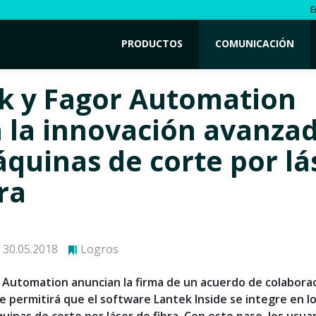
E
PRODUCTOS
COMUNICACIÓN
k y Fagor Automation
n la innovación avanza
áquinas de corte por lá
ra
30.05.2018
Logros
 Automation anuncian la firma de un acuerdo de colabora
e permitirá que el software Lantek Inside se integre en l