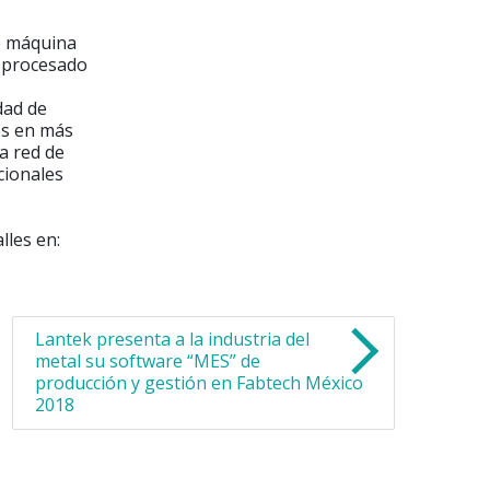
e máquina
e procesado
dad de
es en más
a red de
cionales
lles en:
Lantek presenta a la industria del
metal su software “MES” de
producción y gestión en Fabtech México
2018