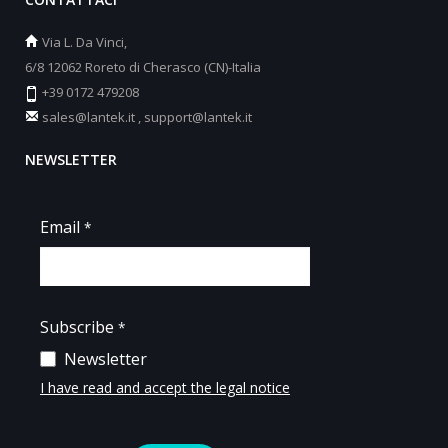
Via L. Da Vinci,
6/8 12062 Roreto di Cherasco (CN)-Italia
+39 0172 479208
sales@lantek.it
,
support@lantek.it
NEWSLETTER