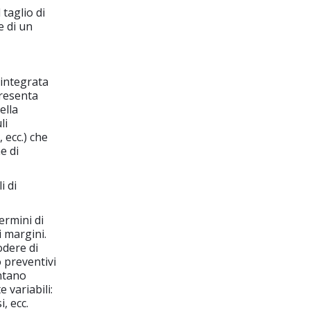
taglio di
e di un
 integrata
presenta
ella
li
 ecc.) che
e di
i di
ermini di
i margini.
odere di
o preventivi
entano
 variabili:
, ecc.