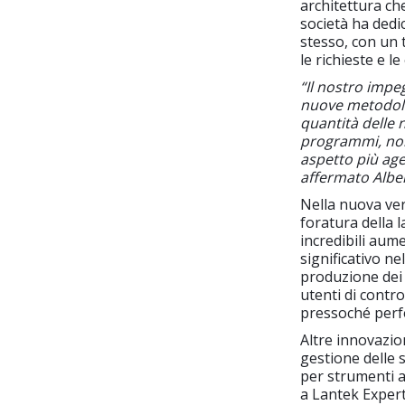
architettura ch
società ha dedi
stesso, con un
le richieste e l
“Il nostro impe
nuove metodolo
quantità delle 
programmi, non
aspetto più age
affermato Alber
Nella nuova ve
foratura della 
incredibili aum
significativo ne
produzione dei 
utenti di contr
pressoché perfet
Altre innovazio
gestione delle 
per strumenti a
a Lantek Expert