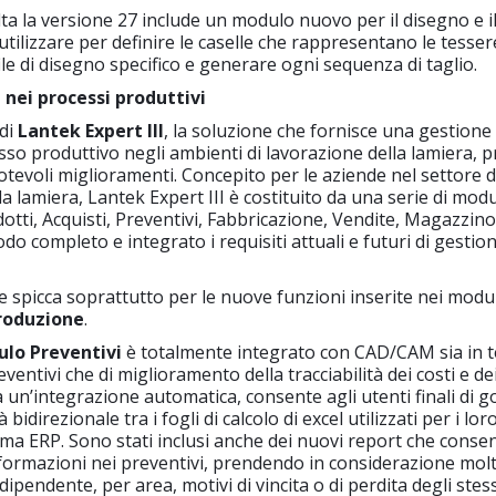
ta la versione 27 include un modulo nuovo per il disegno e il 
utilizzare per definire le caselle che rappresentano le tesser
ile di disegno specifico e generare ogni sequenza di taglio.
nei processi produttivi
 di
Lantek Expert III
, la soluzione che fornisce una gestione
cesso produttivo negli ambienti di lavorazione della lamiera, 
otevoli miglioramenti. Concepito per le aziende nel settore d
a lamiera, Lantek Expert III è costituito da una serie di modu
otti, Acquisti, Preventivi, Fabbricazione, Vendite, Magazzino,
o completo e integrato i requisiti attuali e futuri di gestion
 spicca soprattutto per le nuove funzioni inserite nei modul
Produzione
.
lo Preventivi
è totalmente integrato con CAD/CAM sia in t
ventivi che di miglioramento della tracciabilità dei costi e de
a un’integrazione automatica, consente agli utenti finali di g
bidirezionale tra i fogli di calcolo di excel utilizzati per i lor
tema ERP. Sono stati inclusi anche dei nuovi report che cons
informazioni nei preventivi, prendendo in considerazione molte
ipendente, per area, motivi di vincita o di perdita degli stessi