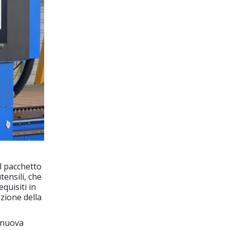
 il pacchetto
ensili, che
quisiti in
azione della
 nuova