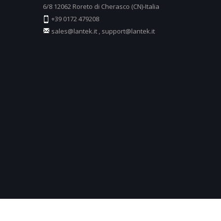
6/8 12062 Roreto di Cherasco (CN)-Italia
+39 0172 479208
sales@lantek.it
,
support@lantek.it