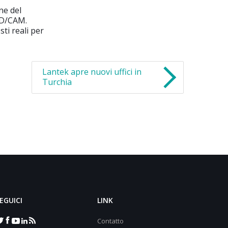
ne del
AD/CAM.
sti reali per
Lantek apre nuovi uffici in
Turchia
EGUICI
LINK
Contatto