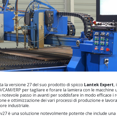
a la versione 27 del suo prodotto di spicco
Lantek Expert
,
/CAM/ERP per tagliare e forare la lamiera con le macchine ut
notevole passo in avanti per soddisfare in modo efficace i re
ione e ottimizzazione dei vari processi di produzione e lavor
ore industriale.
v27 è una soluzione notevolmente potente che include una