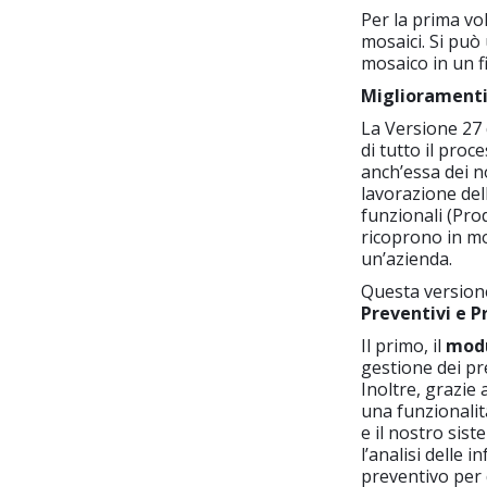
Per la prima vol
mosaici. Si può 
mosaico in un f
Miglioramenti 
La Versione 27
di tutto il pro
anch’essa dei n
lavorazione dell
funzionali (Prod
ricoprono in mod
un’azienda.
Questa versione
Preventivi e 
Il primo, il
modu
gestione dei pre
Inoltre, grazie 
una funzionalità 
e il nostro sis
l’analisi delle 
preventivo per d