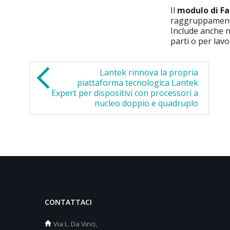
Il
modulo di Fa
raggruppamento
Include anche nu
parti o per lavo
Lantek rinnova la propria
piattaforma tecnologica Lantek
Expert per dispositivi con processori a
nucleo doppio e quadruplo
CONTATTACI
Via L. Da Vinci,