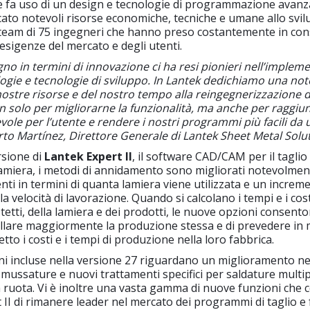
e fa uso di un design e tecnologie di programmazione avanz
cato notevoli risorse economiche, tecniche e umane allo svil
 team di 75 ingegneri che hanno preso costantemente in con
e esigenze del mercato e degli utenti.
gno in termini di innovazione ci ha resi pionieri nell’implem
gie e tecnologie di sviluppo. In Lantek dedichiamo una not
nostre risorse e del nostro tempo alla reingegnerizzazione d
 solo per migliorarne la funzionalità, ma anche per raggiu
vole per l’utente e rendere i nostri programmi più facili da 
to Martínez, Direttore Generale di Lantek Sheet Metal Solut
rsione di
Lantek Expert II
, il software CAD/CAM per il taglio 
lamiera, i metodi di annidamento sono migliorati notevolmen
enti in termini di quanta lamiera viene utilizzata e un increm
lla velocità di lavorazione. Quando si calcolano i tempi e i cost
tetti, della lamiera e dei prodotti, le nuove opzioni consento
ollare maggiormente la produzione stessa e di prevedere in
to i costi e i tempi di produzione nella loro fabbrica.
ni incluse nella versione 27 riguardano un miglioramento ne
smussature e nuovi trattamenti specifici per saldature multip
 ruota. Vi è inoltre una vasta gamma di nuove funzioni che
 II di rimanere leader nel mercato dei programmi di taglio e 