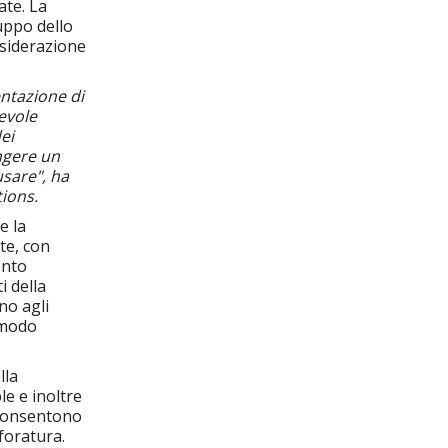
ate. La
uppo dello
siderazione
entazione di
evole
ei
ngere un
usare", ha
ions.
e la
te, con
ento
i della
no agli
 modo
lla
le e inoltre
 consentono
foratura.