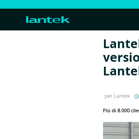
Lante
versi
Lante
per Lantek
Più di 8.000 cl