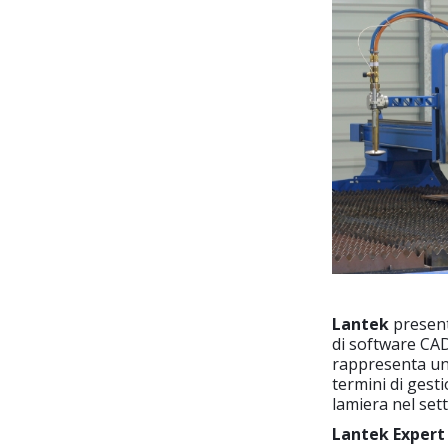
Lantek
present
di software CAD
rappresenta un 
termini di gest
lamiera nel sett
Lantek Expert