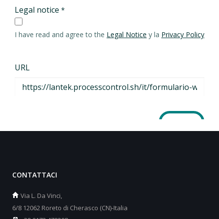
CONTATTACI
Via L. Da Vinci,
6/8 12062 Roreto di Cherasco (CN)-Italia