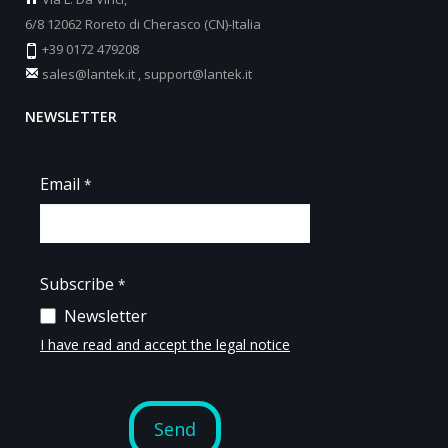
6/8 12062 Roreto di Cherasco (CN)-Italia
+39 0172 479208
sales@lantek.it
,
support@lantek.it
NEWSLETTER