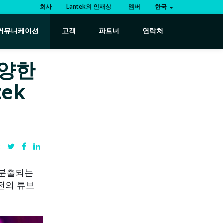
회사
Lantek의 인재상
멤버
한국
커뮤니케이션
고객
파트너
연락처
다양한
ek
:
 분출되는
전의 튜브