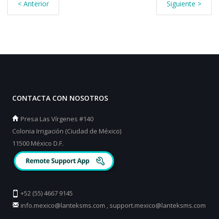
< Anterior
Siguiente >
CONTACTA CON NOSOTROS
Presa Las Vírgenes #140
Colonia Irrigación (Ciudad de México)
11500 México D.F.
+52 (55) 4667 9145
info.mexico@lanteksms.com
,
support.mexico@lanteksms.com