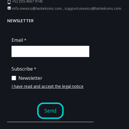
+52 (55) 4667 9145
info.mexico@lanteksms.com
,
support.mexico@lanteksms.com
NEWSLETTER