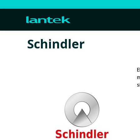
Schindler
E
m
s