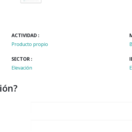
ACTIVIDAD :
Producto propio
B
SECTOR :
I
Elevación
E
ión?