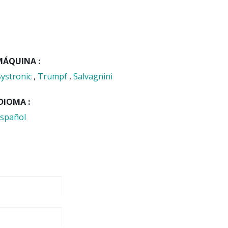
MÁQUINA :
ystronic
,
Trumpf
,
Salvagnini
DIOMA :
spañol