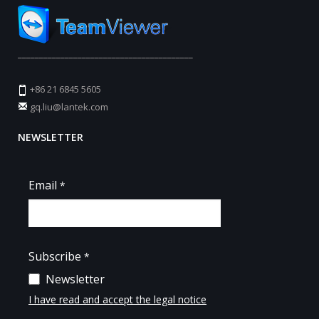
_________________________________________
+86 21 6845 5605
gq.liu@lantek.com
NEWSLETTER