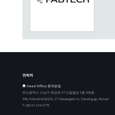
연락처
Head Office 한국본점
부산광역시 사상구 괘감로 37 산업빌딩 3층 306호
306, Industrial BLDG, 37 Gwaegam-ro, Sasang-gu, Busan
T.+82-51-319-2775