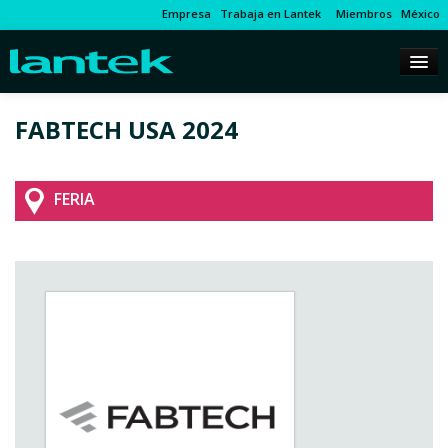
Empresa
Trabaja en Lantek
Miembros
México
FABTECH USA 2024
FERIA