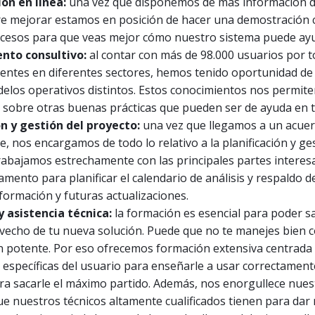
ón en línea:
una vez que disponemos de más información d
re mejorar estamos en posición de hacer una demostración 
ocesos para que veas mejor cómo nuestro sistema puede ayu
nto consultivo:
al contar con más de 98.000 usuarios por t
ntes en diferentes sectores, hemos tenido oportunidad de
los operativos distintos. Estos conocimientos nos permite
 sobre otras buenas prácticas que pueden ser de ayuda en tu
ón y gestión del proyecto:
una vez que llegamos a un acue
e, nos encargamos de todo lo relativo a la planificación y ge
rabajamos estrechamente con las principales partes interes
mento para planificar el calendario de análisis y respaldo d
 formación y futuras actualizaciones.
 asistencia técnica:
la formación es esencial para poder sa
echo de tu nueva solución. Puede que no te manejes bien 
n potente. Por eso ofrecemos formación extensiva centrada 
 específicas del usuario para enseñarle a usar correctamen
ra sacarle el máximo partido. Además, nos enorgullece nues
ue nuestros técnicos altamente cualificados tienen para dar