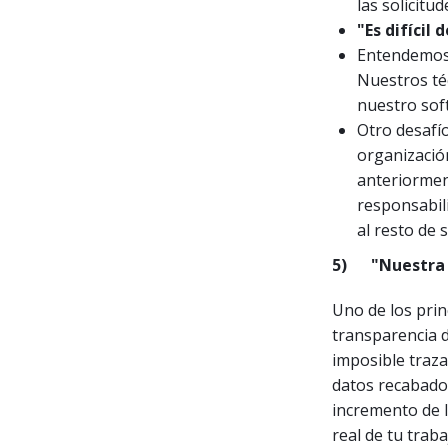
las solicitu
"Es difícil
Entendemos 
Nuestros té
nuestro sof
Otro desafío
organizació
anteriormen
responsabil
al resto de 
5)
"Nuestra 
Uno de los prin
transparencia d
imposible traza
datos recabados
incremento de l
real de tu traba