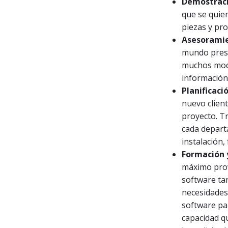
Demostraci
que se quie
piezas y pr
Asesoramie
mundo prese
muchos mode
información
Planificaci
nuevo client
proyecto. T
cada departa
instalación,
Formación y
máximo prov
software ta
necesidades
software pa
capacidad q