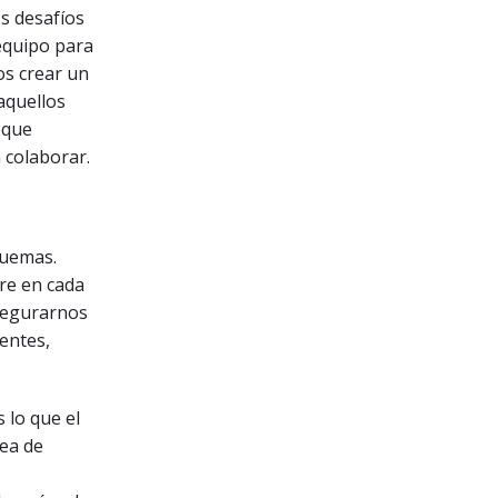
s desafíos
 equipo para
s crear un
aquellos
 que
 colaborar.
quemas.
re en cada
segurarnos
ientes,
 lo que el
nea de