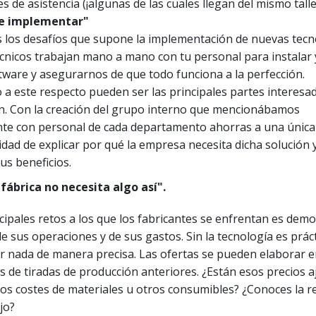
des de asistencia (¡algunas de las cuales llegan del mismo talle
 de implementar"
los desafíos que supone la implementación de nuevas tecn
cnicos trabajan mano a mano con tu personal para instalar y
tware y asegurarnos de que todo funciona a la perfección.
 a este respecto pueden ser las principales partes interesa
n. Con la creación del grupo interno que mencionábamos
te con personal de cada departamento ahorras a una única
idad de explicar por qué la empresa necesita dicha solución
sus beneficios.
fábrica no necesita algo así".
cipales retos a los que los fabricantes se enfrentan es demo
e sus operaciones y de sus gastos. Sin la tecnología es prá
r nada de manera precisa. Las ofertas se pueden elaborar e
 de tiradas de producción anteriores. ¿Están esos precios a
os costes de materiales u otros consumibles? ¿Conoces la r
jo?