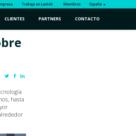
mpresa
Trabaja en Lantek
Miembros
España
CLIENTES
PARTNERS
CONTACTO
obre
:
ecnología
os, hasta
yor
alrededor