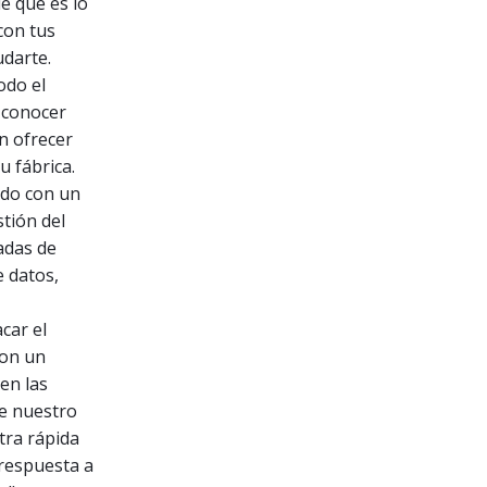
e qué es lo
con tus
darte.
odo el
 conocer
n ofrecer
 fábrica.
rdo con un
stión del
adas de
e datos,
car el
con un
en las
te nuestro
tra rápida
 respuesta a