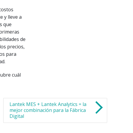
costos
 y lleve a
ás que
 primeras
bilidades de
los precios,
cos para
ad.
ubre cuál
Lantek MES + Lantek Analytics = la
mejor combinación para la Fábrica
Digital