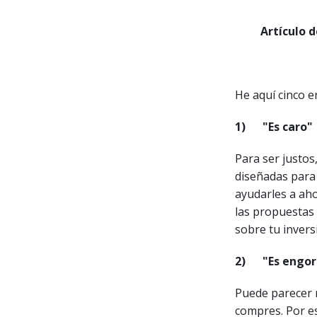
Artículo 
He aquí cinco e
1)
"Es caro"
Para ser justos
diseñadas para 
ayudarles a ah
las propuestas 
sobre tu invers
2)
"Es engor
Puede parecer 
compres. Por es