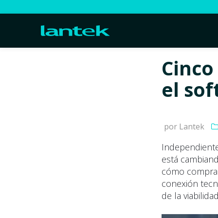
Cinco
el so
por Lantek
Independiente
está cambian
cómo compramo
conexión tecn
de la viabilid