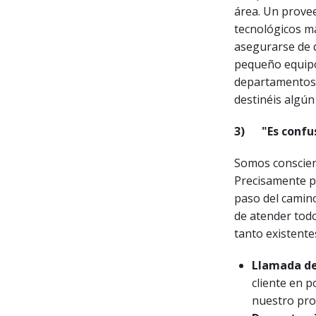
área. Un prove
tecnológicos má
asegurarse de 
pequeño equipo
departamentos e
destinéis algún
3)
"Es confu
Somos conscien
Precisamente p
paso del camin
de atender todo
tanto existente
Llamada de
cliente en 
nuestro pro