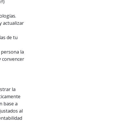
r!)
ologías.
 actualizar
das de tu
 persona la
 y convencer
strar la
cticamente
n base a
justados al
entabilidad