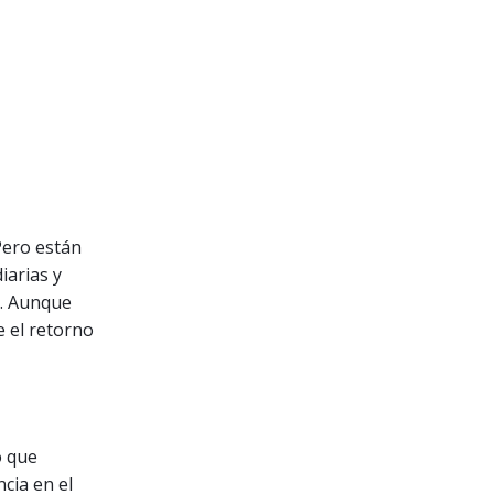
Pero están
iarias y
n. Aunque
e el retorno
o que
cia en el