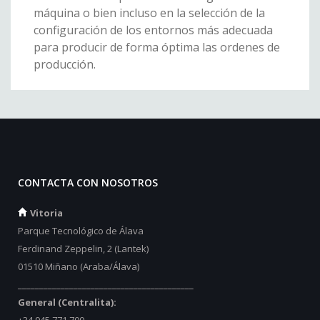
máquina o bien incluso en la selección de la
configuración de los entornos más adecuada
para producir de forma óptima las ordenes de
producción.
CONTACTA CON NOSOTROS
Vitoria
Parque Tecnológico de Álava
Ferdinand Zeppelin, 2 (Lantek)
01510 Miñano (Araba/Álava)
_________________________________________
General (Centralita):
+34 945 771 700