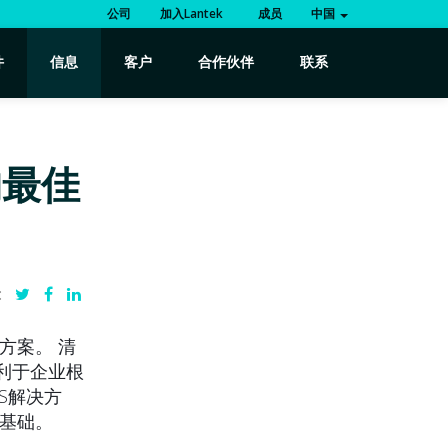
公司
加入Lantek
成员
中国
件
信息
客户
合作伙伴
联系
的最佳
:
方案。 清
有利于企业根
ES解决方
的基础。