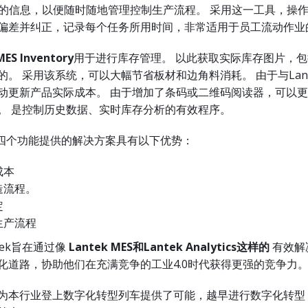
统的信息，以便随时随地管理控制生产流程。 采用这一工具，操
偏差并纠正，记录每个任务所用时间，非常适用于员工流动作业
MES
Inventory
用于进行库存管理。 以此获取实际库存图片，
。 采用该系统，可以大幅节省板材和边角料消耗。 由于与Lantek 
动更新产品实际成本。 由于增加了条码或二维码阅读器，可以
。 是控制历史数据、实时库存分析的有效程序。
四个功能提供的解决方案具有以下优势：
成本
造流程。
定
生产流程
tek旨在通过像
Lantek
MES
和
Lantek
Analytics
这样的
有效解
化道路，协助他们在充满竞争的工业4.0时代获得更强的竞争力
为本行业登上数字化转型列车提供了可能，越早进行数字化转型