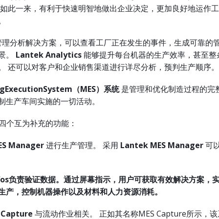
 如此一来，有利于快速明智地做出企业决定，更加良好地运作
。
开发的管理分析解决方案，可以查看工厂正在发生的事件，生成可靠的
景。
Lantek
Analytics
能够提升每台机器的生产效率，甚至整
。 还可以对客户和企业销售渠道进行详尽分析，预判生产顺序。
ng
Execution
System
（
MES
）系统
是管理和优化制造过程的完
制生产车间实施的一切活动。
四个互为补充的功能：
ES Manager
进行生产管理。 采用
Lantek
MES Manager
可
os
负责验证数据。
通过屏幕指示，用户可获取有效解决方案，
生产，控制机器操作以及材料和人力资源消耗。
Capture
与流动作业相关。 正如其名称MES Capture所示，