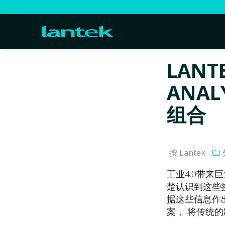
LANTE
ANA
组合
按 Lantek
工业4.0带
楚认识到这些
据这些信息作出正确
案， 将传统