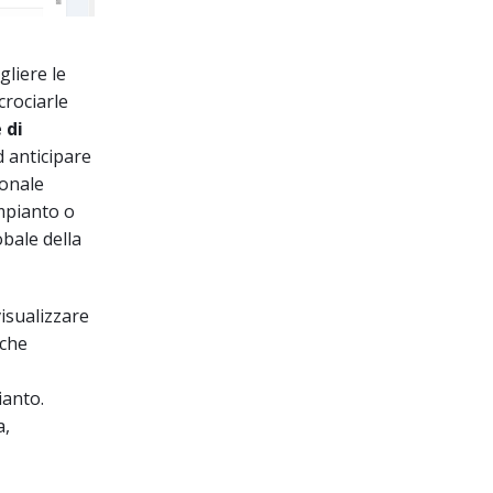
gliere le
crociarle
 di
d anticipare
ionale
impianto o
obale della
isualizzare
 che
ianto.
a,