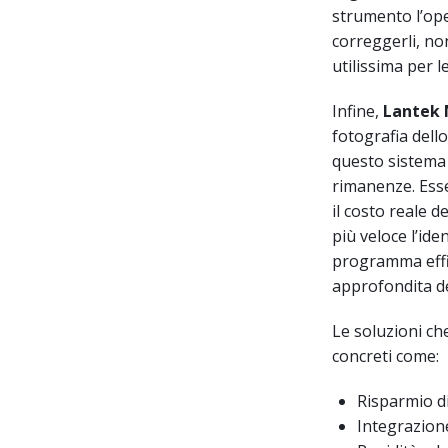
strumento l’op
correggerli, no
utilissima per 
Infine,
Lantek
fotografia dell
questo sistema 
rimanenze. Ess
il costo reale d
più veloce l’iden
programma effica
approfondita de
Le soluzioni ch
concreti come:
Risparmio di
Integrazion