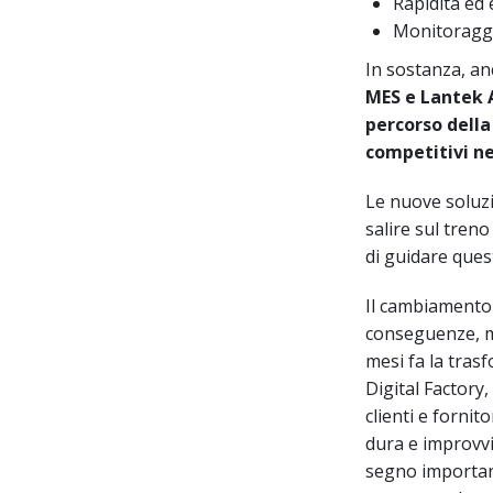
Rapidità ed 
Monitoraggi
In sostanza, an
MES e Lantek
percorso della 
competitivi ne
Le nuove soluzi
salire sul tren
di guidare ques
Il cambiamento 
conseguenze, mo
mesi fa la tras
Digital Factory
clienti e fornit
dura e improvvi
segno important