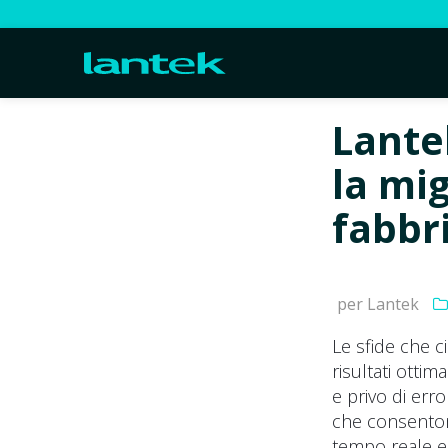
Lante
la mi
fabbri
per Lantek
Le sfide che ci
risultati otti
e privo di err
che consentono
tempo reale e 