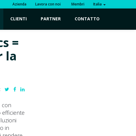
Azienda
Lavora con noi
Membri
Italia
CLIENTI
PARTNER
CONTATTO
cs =
 la
:
e con
 efficiente
luzioni
o in
di rendere