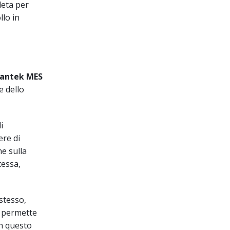
leta per
llo in
antek
MES
e dello
i
ere di
ne sulla
tessa,
 stesso,
e permette
on questo