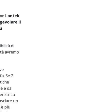
ome
Lantek
gevolare il
iù
ilità di
lità avremo
ive
a. Se 2
tiche
le e da
venza. La
asciare un
 è più