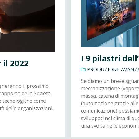
I 9 pilastri del
 il 2022
PRODUZIONE AVANZ
Se diamo un breve sguardo
segneranno il prossimo
meccanizzazione (vapore e
 rapporto della Società
massa, catena di montaggi
e tecnologiche come
(automazione grazie alle 
ità delle organizzazioni.
comunicazione) possiamo 
sviluppati nel clima di 
una svolta nelle economie