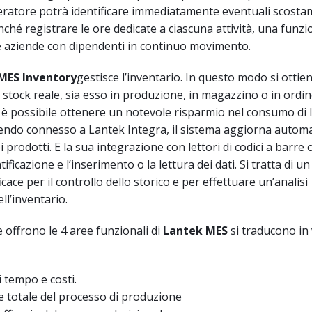
eratore potrà identificare immediatamente eventuali scosta
nché registrare le ore dedicate a ciascuna attività, una funz
le aziende con dipendenti in continuo movimento.
 MES
Inventory
gestisce l’inventario. In questo modo si ottie
o stock reale, sia esso in produzione, in magazzino o in ordi
è possibile ottenere un notevole risparmio nel consumo di 
endo connesso a Lantek Integra, il sistema aggiorna autom
ei prodotti. E la sua integrazione con lettori di codici a barre
tificazione e l’inserimento o la lettura dei dati. Si tratta di un
ce per il controllo dello storico e per effettuare un’analisi
ll’inventario.
e offrono le 4 aree funzionali di
Lantek MES
si traducono in
 tempo e costi.
e totale del processo di produzione