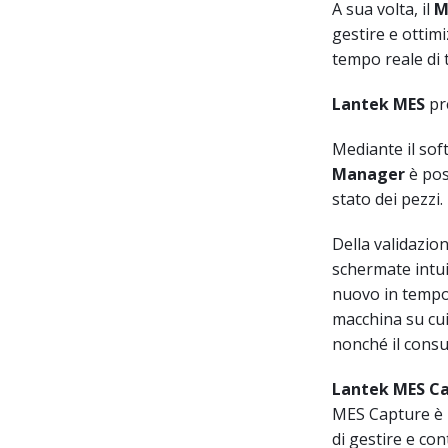
A sua volta, il
M
gestire e ottim
tempo reale di t
Lantek MES
pr
Mediante il so
Manager
è pos
stato dei pezzi.
Della validazion
schermate intui
nuovo in tempo 
macchina su cui 
nonché il consu
Lantek
MES Ca
MES Capture è u
di gestire e co