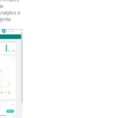
le
nalytics e
gente.