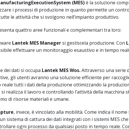
anufacturing
Execution
System
(MES)
è la soluzione comp
izzare i processi di produzione in quanto permette un contro
utte le attività che si svolgono nell’impianto produttivo.
esenta quattro aree funzionali e complementari tra loro:
ftware
Lantek MES Manager
si gestiscela produzione. Con
L
sibile effettuare un monitoraggio esaustivo e in tempo real
e dei dati si occupa
Lantek MES
Wos
.
Attraverso una serie d
tive, gli utenti avranno una soluzione efficiente per raccogli
reale tutti i dati della produzione ottimizzando la produzio
si realizza il lavoro e controllando l’attività della macchina s
mo di risorse materiali e umane.
pture
, invece, è vincolato alla mobilità. Come indica il nome
n sistema di cattura dei dati integrati con i sistemi MES ch
ntrollare ogni processo da qualsiasi posto in tempo reale. C