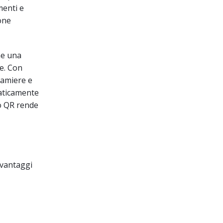
menti e
ione
ne una
ne. Con
lamiere e
aticamente
 o QR rende
 vantaggi