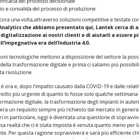
efficacia del processo decisionale
o e convalida del processo di produzione
cora una volta,attraverso soluzioni competitive e testate c
Analytics
che abbiamo presentato qui, Lantek cerca di a
digitalizzazione ai nostri clienti e di aiutarli a essere p
ll’impegnativa era dell’Industria 4.0.
oni tecnologiche mettono a disposizione del settore la possib
o della trasformazione digitale e prima ci saliamo più possibi
ta rivoluzione.
è ora e, dopo l’impatto causato dalla COVID-19 e dalle relat
lto più urgente di quanto lo fosse solo qualche settimana f
formazione digitale, la trasformazione degli impianti in auten
, era un requisito sempre più richiesto dal mercato in genera
ori in particolare, oggi è diventata una questione di sopravvi
sa realtà che ci è stata imposta è venuta quanto meno per l
e. Per questa ragione sopravviverà e sarà più efficiente chi