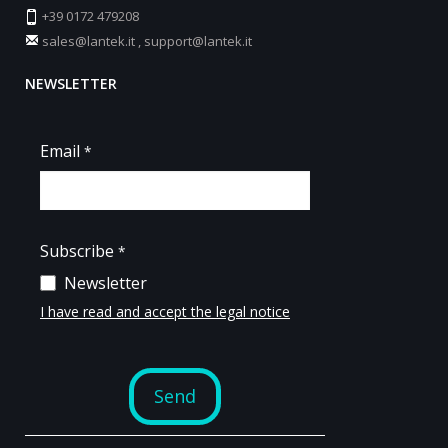
+39 0172 479208
sales@lantek.it
,
support@lantek.it
NEWSLETTER