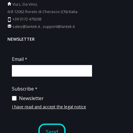
Via L. Da Vinci,
6/8 12062 Roreto di Cherasco (CN)-Italia
+39 0172 479208
sales@lantek.it
,
support@lantek.it
NEWSLETTER