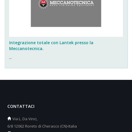
Integrazione totale con Lantek presso la
Meccanotecnica.
...
CONTATTACI
Via L. Da Vinci,
6/8 12062 Roreto di Cherasco (CN)-Italia