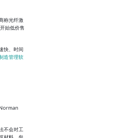
商称光纤激
开始低价售
速快、时间
制造管理软
rman
法不会对工
筑材料、包