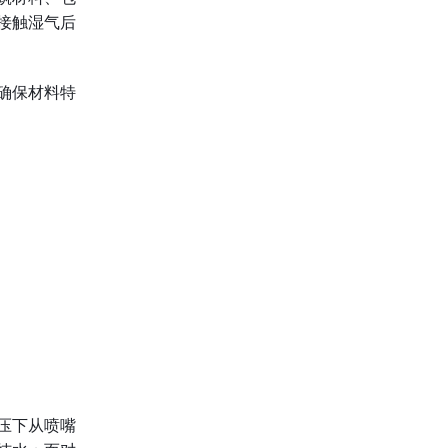
接触湿气后
确保材料特
压下从喷嘴