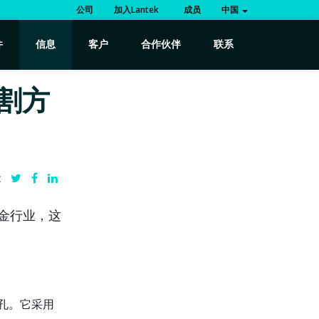
公司
加入Lantek
成员
中国
件
信息
客户
合作伙伴
联系
割方
:
金行业，这
孔。它采用