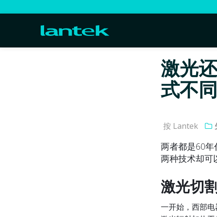
激光还
式不
按 Lantek
两者都是60
两种技术却可
激光切
一开始，西部电