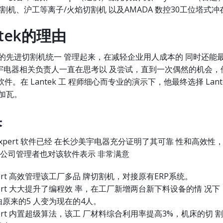
割机、沪工等离子/火焰切割机 以及AMADA 数控30工位塔式冲
tek的理由
的先进切割机统一 管理起来，在减轻企业用人成本的 同时还能
美宇电器相关负责人一直在思考以 及尝试，直到一次偶然的机会，
ert 软件。在 Lantek 工 程师细心而专业的演示下，他最终选择 Lan
加瓦。
果
k Expert 软件已经 在长沙美宇电器充分证明了其可靠 性和高效
及公司管理者也对该软件表示 非常满意
Expert 高效管理该工厂多品 牌切割机，对接原有ERP系统。
 Expert 大大提升了编程效 率，在工厂新增两台新下料设备的情 况
原来的5 人变为现在的4人。
Expert 内置超级算法，该工 厂材料综合利用率提高3%，机床的切