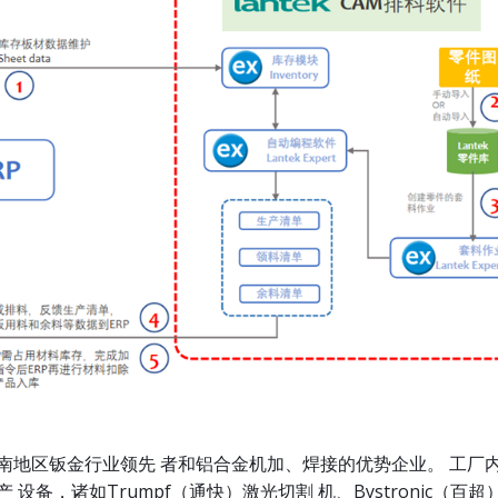
南地区钣金行业领先 者和铝合金机加、焊接的优势企业。 工厂
 设备，诸如Trumpf（通快）激光切割 机、Bystronic（百