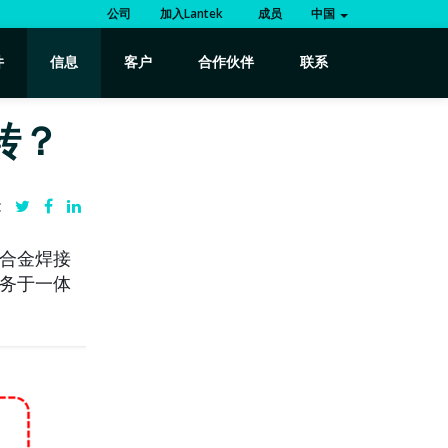
公司
加入Lantek
成员
中国
件
信息
客户
合作伙伴
联系
转？
:
铝合金焊接
服务于一体