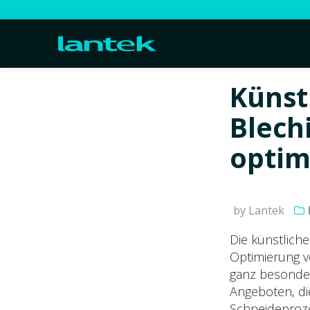
Künstl
Blech
optim
by Lantek
Die künstliche
Optimierung v
ganz besonder
Angeboten, di
Schneideproze