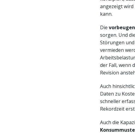
angezeigt wird
kann.
Die
vorbeugen
sorgen. Und di
Störungen und 
vermieden werd
Arbeitsbelastun
der Fall, wenn
Revision anste
Auch hinsichtli
Daten zu Koste
schneller erfa
Rekordzeit erst
Auch die Kapazi
Konsummuste