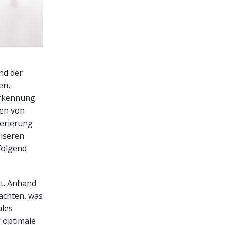
nd der
en,
 Erkennung
en von
nerierung
ziseren
folgend
rt. Anhand
achten, was
ales
f optimale