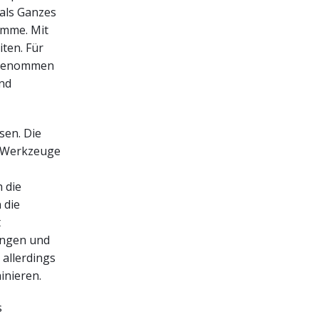
als Ganzes
ramme. Mit
ten. Für
ggenommen
und
sen. Die
n Werkzeuge
 die
 die
t
engen und
 allerdings
inieren.
s