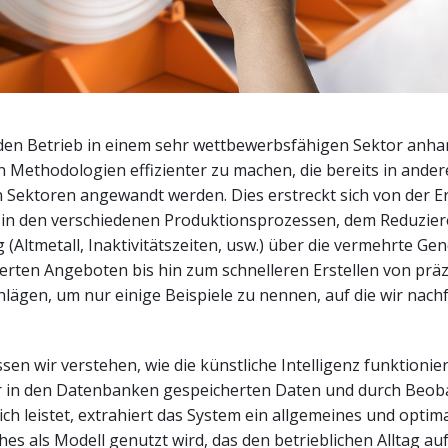
, den Betrieb in einem sehr wettbewerbsfähigen Sektor anha
Methodologien effizienter zu machen, die bereits in ander
en Sektoren angewandt werden. Dies erstreckt sich von der
in den verschiedenen Produktionsprozessen, dem Reduzier
Altmetall, Inaktivitätszeiten, usw.) über die vermehrte Ge
ierten Angeboten bis hin zum schnelleren Erstellen von prä
lägen, um nur einige Beispiele zu nennen, auf die wir nach
en wir verstehen, wie die künstliche Intelligenz funktionie
r in den Datenbanken gespeicherten Daten und durch Beob
ich leistet, extrahiert das System ein allgemeines und optim
hes als Modell genutzt wird, das den betrieblichen Alltag au