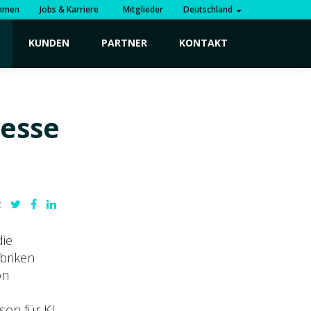
hmen
Jobs & Karriere
Mitglieder
Deutschland
KUNDEN
PARTNER
KONTAKT
zesse
:
die
briken
on
son für KI