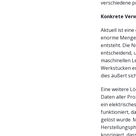
verschiedene p
Konkrete Ver
Aktuell ist ein
enorme Menge 
entsteht. Die N
entscheidend, 
maschinellen L
Werkstücken er
dies äußert sic
Eine weitere Lö
Daten aller Pr
ein elektrische
funktioniert, 
gelöst wurde. M
Herstellungsph
konzipiert, da