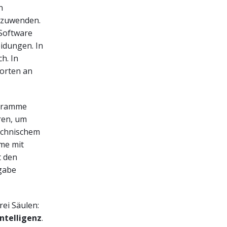
n
anzuwenden.
 Software
eidungen. In
h. In
worten an
ogramme
ren, um
echnischem
me mit
t den
fgabe
rei Säulen:
ntelligenz
.