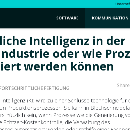
Unterne
SOFTWARE
KOMMUNIKATION
iche Intelligenz in der
industrie oder wie Pro
iert werden können
Share
FORTSCHRITTLICHE FERTIGUNG
 Intelligenz (KI) wird zu einer Schlüsseltechnologie für 
on Produktionsprozessen. Sie kann in Blechschneidefa
s nützlich sein, wenn Prozesse wie die Generierung v
e Echtzeit-Kostenkontrolle, die Verwaltung des
sses automatisiert werden oder mithilfe einer Fachper