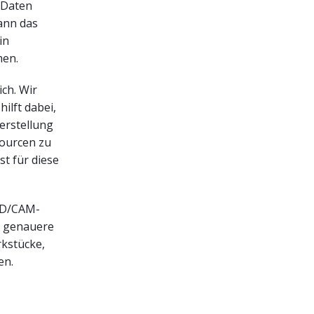
 Daten
kann das
in
men.
ich. Wir
ilft dabei,
erstellung
sourcen zu
st für diese
CAD/CAM-
d genauere
kstücke,
en.