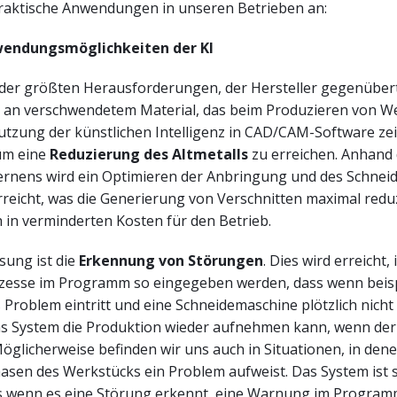
raktische Anwendungen in unseren Betrieben an:
wendungsmöglichkeiten der KI
e der größten Herausforderungen, der Hersteller gegenübert
an verschwendetem Material, das beim Produzieren von W
utzung der künstlichen Intelligenz in CAD/CAM-Software zeig
um eine
Reduzierung des Altmetalls
zu erreichen. Anhand
ernens wird ein Optimieren der Anbringung und des Schnei
reicht, was die Generierung von Verschnitten maximal reduz
h in verminderten Kosten für den Betrieb.
sung ist die
Erkennung von Störungen
. Dies wird erreicht,
ozesse im Programm so eingegeben werden, dass wenn beis
s Problem eintritt und eine Schneidemaschine plötzlich nich
das System die Produktion wieder aufnehmen kann, wenn der 
öglicherweise befinden wir uns auch in Situationen, in dene
asen des Werkstücks ein Problem aufweist. Das System ist 
ss wenn es eine Störung erkennt, eine Warnung im Progra