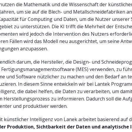
 nutzen die Mathematik und die Wissenschaft der künstliche
t Jahren, um sie auf die Blech- und Metallschneidefabriken 
Kapazität für Computing und Daten, um die Nutzer unserer
ebiet zu unterstützen. Die KI trifft die Mehrheit der Entsch
enten wird jedoch die Intervention des Nutzers erforderlic
ren Fällen wird das Modell neu ausgerichtet, um seine Ant
ingungen anzupassen.
sendlich darum, die Hersteller, die Design- und Schneidepr
 Fertigungsmanagementsoftware (MES) verwenden, zu füh
e und Software nützlicher zu machen und den Bedarf an t
uzieren. In diesem Sinne entwickeln wir bei Lantek Program
elligenz, die dabei helfen, die Daten zu verarbeiten, um dami
m Herstellungsprozess zu informieren. Dadurch soll die Au
zienter und produktiver werden.
t künstlicher Intelligenz von Lanek arbeitet basierend auf d
r Produktion, Sichtbarkeit der Daten und analytische I