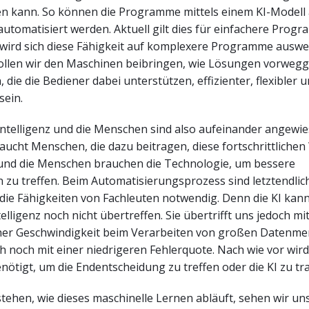
en kann. So können die Programme mittels einem KI-Modell 
automatisiert werden. Aktuell gilt dies für einfachere Prog
 wird sich diese Fähigkeit auf komplexere Programme auswei
llen wir den Maschinen beibringen, wie Lösungen vorwe
die die Bediener dabei unterstützen, effizienter, flexibler 
sein.
Intelligenz und die Menschen sind also aufeinander angewie
aucht Menschen, die dazu beitragen, diese fortschrittliche
und die Menschen brauchen die Technologie, um bessere
zu treffen. Beim Automatisierungsprozess sind letztendlich
die Fähigkeiten von Fachleuten notwendig. Denn die KI kann
elligenz noch nicht übertreffen. Sie übertrifft uns jedoch mi
her Geschwindigkeit beim Verarbeiten von großen Datenm
ch noch mit einer niedrigeren Fehlerquote. Nach wie vor wird
nötigt, um die Endentscheidung zu treffen oder die KI zu tra
tehen, wie dieses maschinelle Lernen abläuft, sehen wir un