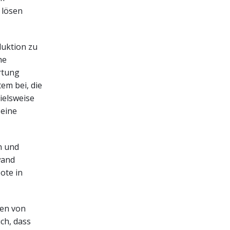
 lösen
duktion zu
he
rtung
em bei, die
ielsweise
 eine
n und
wand
ote in
nen von
ich, dass