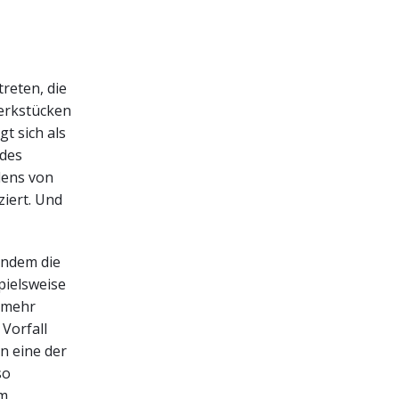
reten, die
erkstücken
t sich als
 des
dens von
iert. Und
 indem die
pielsweise
t mehr
Vorfall
n eine der
so
mm