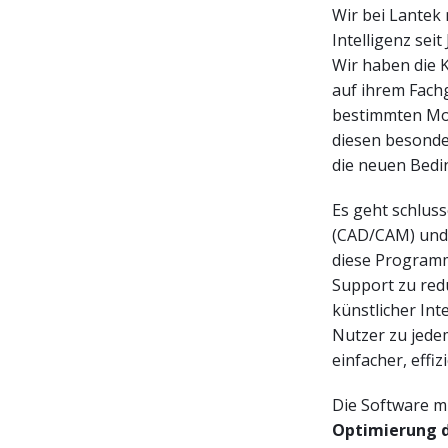
Wir bei Lantek
Intelligenz sei
Wir haben die 
auf ihrem Fachg
bestimmten Mom
diesen besonde
die neuen Bed
Es geht schlus
(CAD/CAM) und
diese Programm
Support zu red
künstlicher Int
Nutzer zu jede
einfacher, effi
Die Software mi
Optimierung de