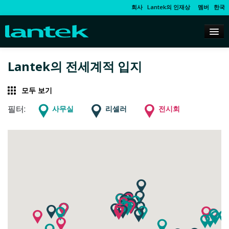
회사
Lantek의 인재상
멤버
한국
Lantek의 전세계적 입지
모두 보기
필터:
사무실
리셀러
전시회