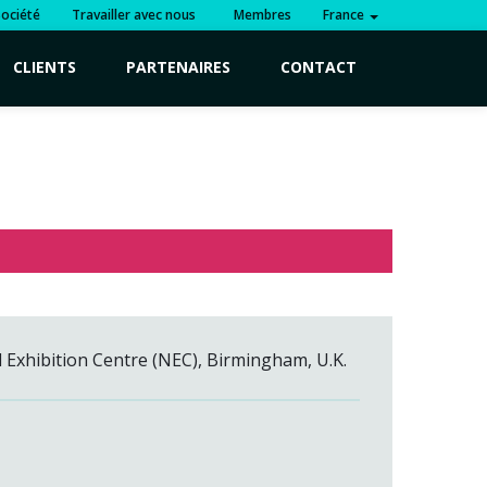
Société
Travailler avec nous
Membres
France
CLIENTS
PARTENAIRES
CONTACT
 Exhibition Centre (NEC),
Birmingham, U.K.