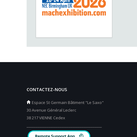
CONTACTEZ-NOUS
Espace St Germain Bâtiment "Le Saxo"
30 Avenue Général Leclerc
38 217 VIENNE Cedex
_________________________________________