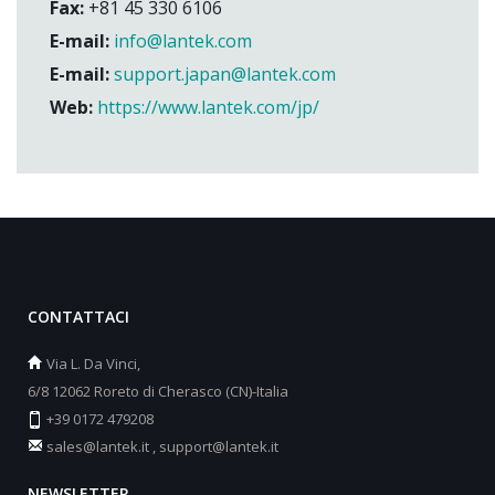
Fax:
+81 45 330 6106
E-mail:
info@lantek.com
E-mail:
support.japan@lantek.com
Web:
https://www.lantek.com/jp/
CONTATTACI
Via L. Da Vinci,
6/8 12062 Roreto di Cherasco (CN)-Italia
+39 0172 479208
sales@lantek.it
,
support@lantek.it
NEWSLETTER