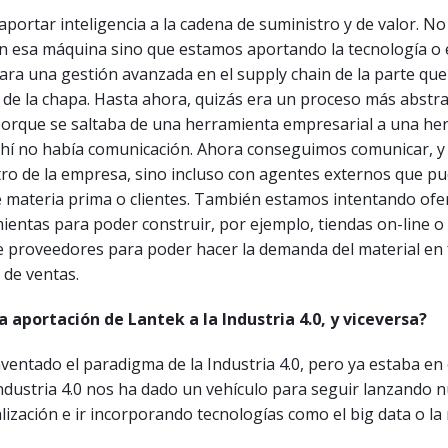
aportar inteligencia a la cadena de suministro y de valor. 
n esa máquina sino que estamos aportando la tecnología o 
ra una gestión avanzada en el supply chain de la parte que
e de la chapa. Hasta ahora, quizás era un proceso más abstra
 porque se saltaba de una herramienta empresarial a una he
 Ahí no había comunicación. Ahora conseguimos comunicar, y
ro de la empresa, sino incluso con agentes externos que p
 materia prima o clientes. También estamos intentando ofe
entas para poder construir, por ejemplo, tiendas on-line o
e proveedores para poder hacer la demanda del material en 
 de ventas.
la aportación de Lantek a la Industria 4.0, y viceversa?
ventado el paradigma de la Industria 4.0, pero ya estaba en 
industria 4.0 nos ha dado un vehículo para seguir lanzando 
alización e ir incorporando tecnologías como el big data o la 