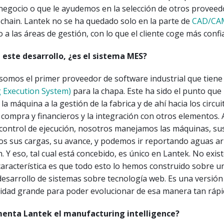
negocio o que le ayudemos en la selección de otros provee
 chain. Lantek no se ha quedado solo en la parte de
CAD/CA
 a las áreas de gestión, con lo que el cliente coge más confi
este desarrollo, ¿es el sistema MES?
 somos el primer proveedor de software industrial que tien
 Execution System)
para la chapa. Este ha sido el punto que
a máquina a la gestión de la fabrica y de ahí hacia los circui
 compra y financieros y la integración con otros elementos. 
control de ejecución, nosotros manejamos las máquinas, sus
os sus cargas, su avance, y podemos ir reportando aguas ar
. Y eso, tal cual está concebido, es único en Lantek. No exist
aracterística es que todo esto lo hemos construido sobre u
desarrollo de sistemas sobre tecnología web. Es una versió
idad grande para poder evolucionar de esa manera tan rápi
nta Lantek el manufacturing intelligence?