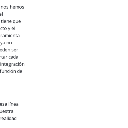
No nos hemos
el
 tiene que
cto y el
rramienta
 ya no
ueden ser
rtar cada
 integración
función de
esa línea
nuestra
realidad