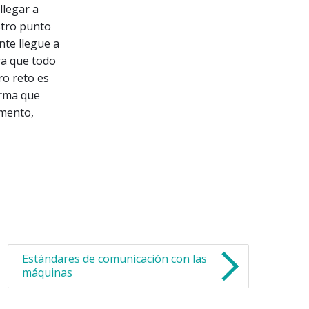
llegar a
stro punto
nte llegue a
ra que todo
ro reto es
orma que
omento,
Estándares de comunicación con las
máquinas