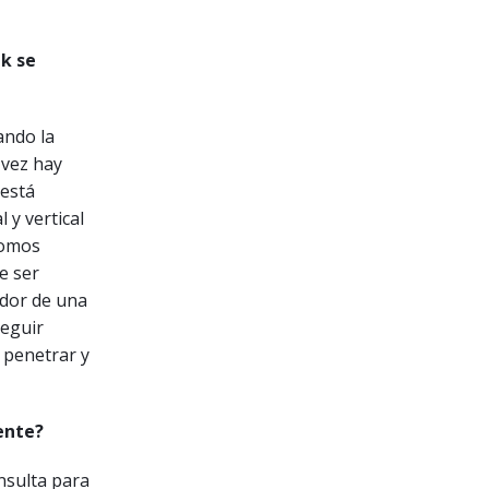
k se
ando la
 vez hay
 está
 y vertical
somos
e ser
edor de una
seguir
 penetrar y
ente?
nsulta para