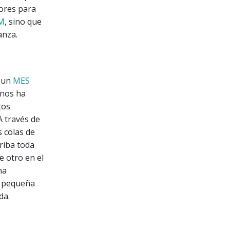
dores para
M
, sino que
anza.
e un
MES
 nos ha
tos
A través de
 colas de
riba toda
e otro en el
na
n pequeña
da.