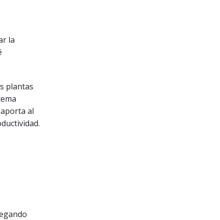
r la
é
as plantas
stema
 aporta al
ductividad.
tregando