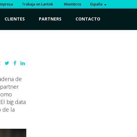
mpresa
Trabaja en Lantek
Miembros
España
CLIENTES
PARTNERS
CONTACTO
:
cadena de
 partner
 como
El big data
o de la