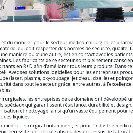
et du mobilier pour le secteur médico-chirurgical et pharma
matériel qui doit respecter des normes de sécurité, qualité, fi
’une manière ou d’une autre, est en contact avec les patients 
es. Les fabricants de ce secteur sont pleinement conscients 
portants en R+D afin d’améliorer tous leurs produits. Dans c
tek. Avec ses solutions logicielles pour les entreprises produ
upe (laser, plasma, oxycoupage, jet d’eau, cisaille) et poin
ité dans tout le secteur grâce, entre autres, à l’excellence
ables.
hirurgicales, les entreprises de ce domaine ont développé un 
ls spéciaux qui garantissent résistance, durabilité et desi
lisation et nettoyage, ainsi qu’un vaste équipement pour les
 des liquides.
ur médico-chirurgical notamment, et pour l’industrie médico-sa
ir nécessite un contrôle absolu des processus de fabrication