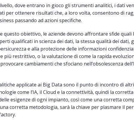
vello, dove entrano in gioco gli strumenti analitici, i dati v
nati per ottenere risultati che, a loro volta, consentono di r
usiness passando ad azioni specifiche.
 questo obiettivo, le aziende devono affrontare sfide quali 
rti qualificati in scienza dei dati, la stessa qualità dei dati, g
ibersicurezza e alla protezione delle informazioni confidenzial
 più restrittivo, o la valutazione di come la rapida evoluzion
provocare cambiamenti che sfociano nell’obsolescenza dell’
litiche applicate ai Big Data sono il punto di incontro di altr
ologie come l’IA, il Cloud e la connettività, quindi la corretta
 delle esigenze di ogni impianto, così come una corretta com
, una corretta metodologia, sarà la chiave per plasmare il pe
factory.