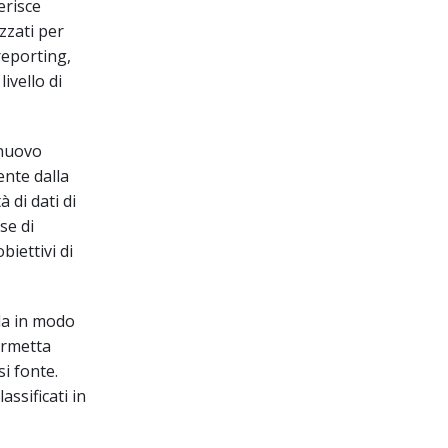
erisce
zzati per
reporting,
livello di
 nuovo
ente dalla
 di dati di
se di
iettivi di
la in modo
ermetta
si fonte.
assificati in