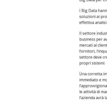
I Big Data hann
soluzioni ai pro
effettiva analis
Il settore indu
business per av
mercati ai clien
fornitori, l’inq
settore deve cre
propri sistemi.
Una corretta i
immediato e migl
l’approvvigiona
le attività di m
l’azienda avrà l