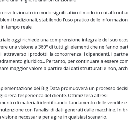
o rivoluzionato in modo significativo il modo in cui affronti
blemi tradizionali, stabilendo l’uso pratico delle informazioni
i in tempo reale.
striale oggi richiede una comprensione integrale del suo eco
ere una visione a 360° di tutti gli elementi che ne fanno part
ti, attraverso i prodotti, la concorrenza, i dipendenti, i partner
uadramento giuridico... Pertanto, per continuare a essere comp
are maggior valore a partire dai dati strutturati e non, archi
mplementazione dei Big Data promuoverà un processo decis
iorerà l’esperienza del cliente. Ottimizzerà altresì
mento di materiali identificando l’andamento delle vendite 
anutenzione con l’analisi di dati generati dalle macchine. In br
a visione necessaria per agire in qualsiasi scenario.