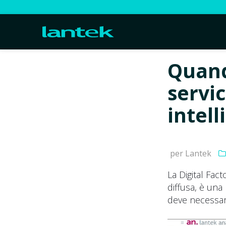
Quand
servic
intell
per Lantek
La Digital Fac
diffusa, è una
deve necessari