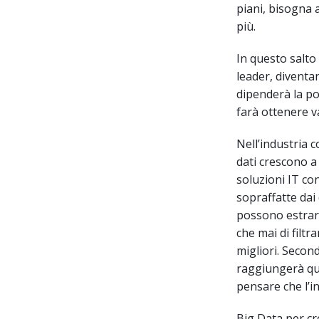
piani, bisogna 
più.
In questo salto 
leader, diventa
dipenderà la pos
farà ottenere v
Nell’industria c
dati crescono a
soluzioni IT co
sopraffatte dai 
possono estrarr
che mai di filtr
migliori. Secon
raggiungerà que
pensare che l’
Big Data per cr