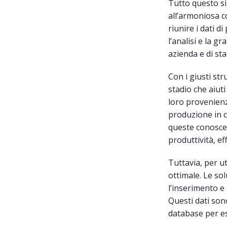
Tutto questo si
all’armoniosa c
riunire i dati d
l’analisi e la gr
azienda e di st
Con i giusti st
stadio che aiut
loro provenienza
produzione in co
queste conoscen
produttività, ef
Tuttavia, per u
ottimale. Le s
l’inserimento e 
Questi dati sono
database per es