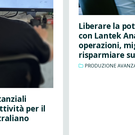
Liberare la pot
con Lantek Ana
operazioni, mig
risparmiare su
PRODUZIONE AVANZ
tanziali
tività per il
traliano