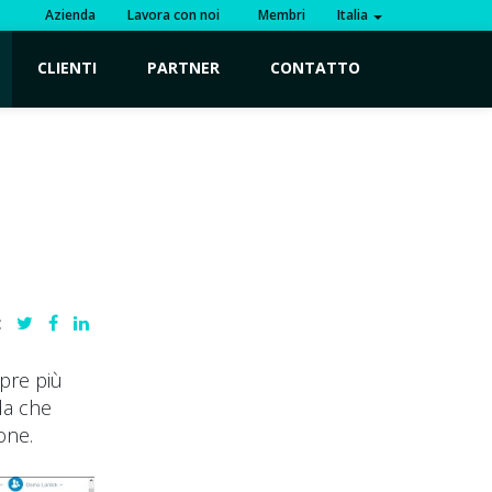
Azienda
Lavora con noi
Membri
Italia
CLIENTI
PARTNER
CONTATTO
:
pre più
da che
one.