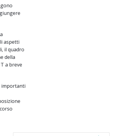
engono
aggiungere
la
li aspetti
i, il quadro
e della
IT a breve
i importanti
posizione
rcorso