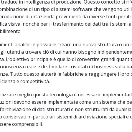
 traduce in intelligenza di produzione. Questo concetto si rif
ombinazione di un tipo di sistemi software che vengono utili
i produzione di un’azienda provenienti da diverse fonti per il 
afica visiva, nonché per il trasferimento dei dati tra i sistemi a 
abilimento.
rumenti analitici è possibile creare una nuova struttura o un
i gli utenti a trovare ciò di cui hanno bisogno indipendentem
. L’obiettivo principale è quello di convertire grandi quantità
noscenza reale e di stimolare i risultati di business sulla ba
ze. Tutto questo aiuterà le fabbriche a raggiungere i loro ob
ficienza e competitività.
tilizzare meglio questa tecnologia è necessario implementar
oluzioni devono essere implementate come un sistema che p
l’archiviazione di dati strutturati e non strutturati da qualsia
 conservati in particolari sistemi di archiviazione speciali e cl
sere comprensibili.