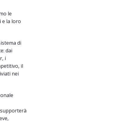
amo le
 e la loro
sistema di
e: dai
, i
etitivo, il
viati nei
ionale
e supporterà
eve,