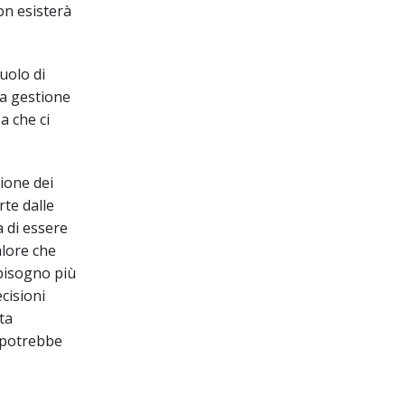
on esisterà
ruolo di
ta gestione
a che ci
zione dei
rte dalle
a di essere
alore che
 bisogno più
cisioni
ta
e potrebbe