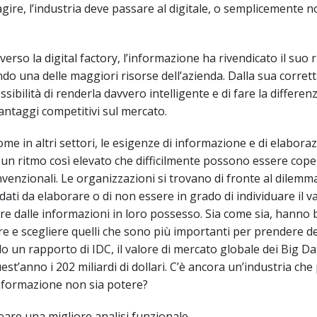
agire, l’industria deve passare al digitale, o semplicemente n
verso la digital factory, l’informazione ha rivendicato il suo 
ndo una delle maggiori risorse dell’azienda. Dalla sua corret
sibilità di renderla davvero intelligente e di fare la differenz
antaggi competitivi sul mercato.
ome in altri settori, le esigenze di informazione e di elabora
 un ritmo così elevato che difficilmente possono essere cope
nvenzionali. Le organizzazioni si trovano di fronte al dilemm
dati da elaborare o di non essere in grado di individuare il v
e dalle informazioni in loro possesso. Sia come sia, hanno
are e scegliere quelli che sono più importanti per prendere de
do un rapporto di IDC, il valore di mercato globale dei Big Da
st’anno i 202 miliardi di dollari. C’è ancora un’industria ch
informazione non sia potere?
eare una migliore analisi funzionale