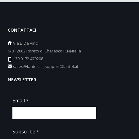
CONTATTACI
Via L. Da Vinci,
6/8 12062 Roreto di Cherasco (CN)-Italia
+39 0172 479208
sales@lantek.it
,
support@lantek.it
NEWSLETTER