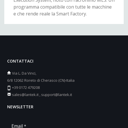
Execution System, noto con l’acronimo MES. Un
programma compatibile con tutte le macchine
e che rende reale la Smart Factory.
CONTATTACI
Via L. Da Vinci,
6/8 12062 Roreto di Cherasco (CN)-Italia
+39 0172 479208
sales@lantek.it
,
support@lantek.it
NEWSLETTER