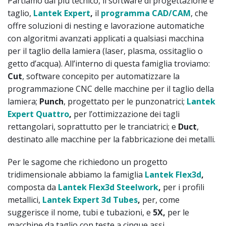
Partiamo dal più tecnico, il software di progettazione e
taglio,
Lantek Expert
,
il
programma CAD/CAM
, che
offre soluzioni di nesting e lavorazione automatiche
con algoritmi avanzati applicati a qualsiasi macchina
per il taglio della lamiera (laser, plasma, ossitaglio o
getto d’acqua). All’interno di questa famiglia troviamo:
Cut
, software concepito per automatizzare la
programmazione CNC delle macchine per il taglio della
lamiera;
Punch
, progettato per le punzonatrici;
Lantek
Expert Quattro
,
per l’ottimizzazione dei tagli
rettangolari, soprattutto per le tranciatrici; e
Duct
,
destinato alle macchine per la fabbricazione dei metalli.
Per le sagome che richiedono un progetto
tridimensionale abbiamo la famiglia
Lantek Flex3d
,
composta da
Lantek Flex3d Steelwork
,
per i profili
metallici,
Lantek Expert 3d
Tubes
,
per, come
suggerisce il nome, tubi e tubazioni, e
5X,
per le
macchine da taglio con teste a cinque assi.