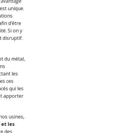
’avantage
est unique.
utions
fin d’être
té. Si on y
 disruptif.
et du métal,
ons
ctant les
tes ces
cés qui les
et apporter
nos usines,
 et les
ce des