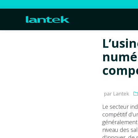
L’usi
numér
compé
par Lantek
Le secteur indu
compétitif d’
généralement 
niveau des sal
d’innover, de 