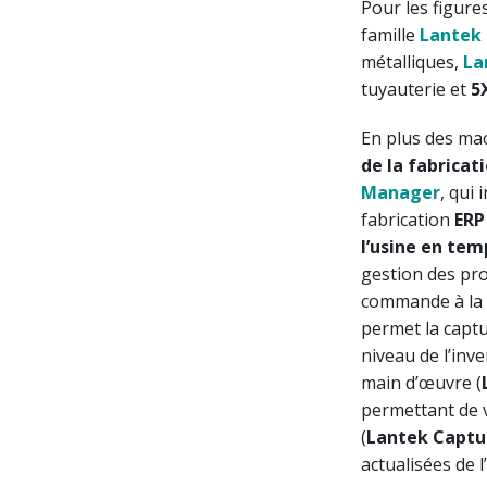
Pour les figure
famille
Lantek 
métalliques,
La
tuyauterie et
5
En plus des mac
de la fabricat
Manager
, qui
fabrication
ERP
l’usine en tem
gestion des proc
commande à la l
permet la captu
niveau de l’inv
main d’œuvre (
permettant de vo
(
Lantek Captu
actualisées de l