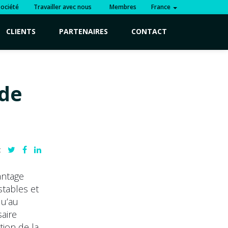
Société
Travailler avec nous
Membres
France
CLIENTS
PARTENAIRES
CONTACT
 de
:
vantage
stables et
qu’au
saire
tion de la