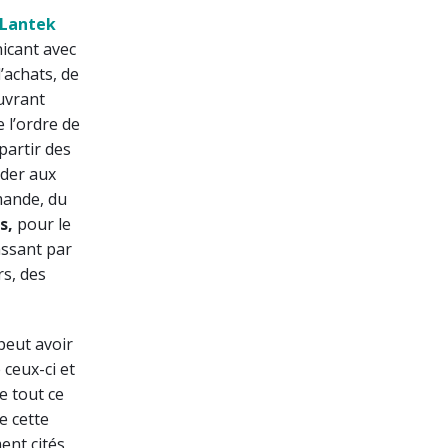
Lantek
icant avec
d’achats, de
ouvrant
e l’ordre de
partir des
éder aux
mande, du
es,
pour le
assant par
rs, des
peut avoir
ceux-ci et
re tout ce
e cette
ent cités