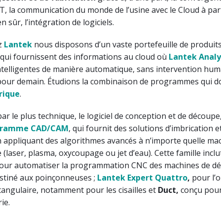
T, la communication du monde de l’usine avec le Cloud à par
en sûr, l’intégration de logiciels.
ez
Lantek
nous disposons d’un vaste portefeuille de produit
 qui fournissent des informations au cloud où
Lantek Analy
ntelligentes de manière automatique, sans intervention hum
 pour demain. Étudions la combinaison de programmes qui d
rique
.
 le plus technique, le logiciel de conception et de découpe
gramme CAD/CAM
, qui fournit des solutions d’imbrication e
 appliquant des algorithmes avancés à n’importe quelle ma
(laser, plasma, oxycoupage ou jet d’eau). Cette famille inclu
 pour automatiser la programmation CNC des machines de d
stiné aux poinçonneuses ;
Lantek Expert Quattro
,
pour l’
tangulaire, notamment pour les cisailles et
Duct,
conçu pour
ie.