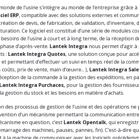
e monde de l’usine s’intègre au monde de l’entreprise grâce à
iciel ERP
, compatible avec des solutions externes et commun
 création de devis, de fabrication, de validation, d’inventaire, 
cturation. Ce logiciel est constitué d’une série de modules c
s besoins de l’usine à court et à long terme, de la réception d
phase d’après-vente.
Lantek Integra
nous permet d’agir à 
ts :
Lantek Integra
Quotes
, une solution conçue pour acc
 et permettant d’effectuer un suivi en temps réel de la com
s coûts, prix de vente, main d’œuvre... ),
Lantek Integra Sal
réception de la commande à la gestion des expéditions, en p
Lantek Integra
Purchaces,
pour la gestion des fournisseu
 la gestion du stock et les besoins en matière d’achats.
on des processus de gestion de l’usine et des opérations ne 
ervention d’un mécanisme permettant la communication entre 
écanisme en question, c’est
Lantek Opentalk
, qui enregist
émarrage des machines, pauses, pannes, fin). C’est-à-dire qu
t à la machine de communiquer avec les logiciels précédemm