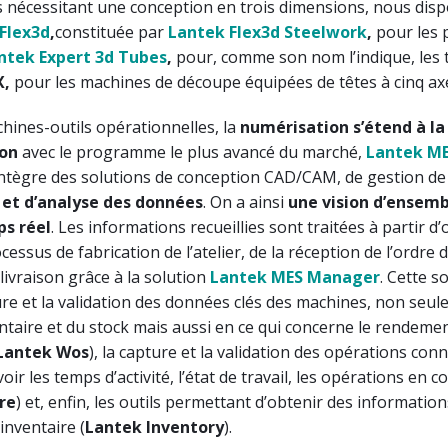
s nécessitant une conception en trois dimensions, nous disp
Flex3d
,
constituée par
Lantek Flex3d Steelwork
,
pour les 
ntek Expert 3d
Tubes
,
pour, comme son nom l’indique, les t
X,
pour les machines de découpe équipées de têtes à cinq ax
hines-outils opérationnelles, la
numérisation s’étend à la
ion
avec le programme le plus avancé du marché,
Lantek M
 intègre des solutions de conception CAD/CAM, de gestion de 
 et d’analyse des données
. On a ainsi
une vision d’ensemb
ps réel
. Les informations recueillies sont traitées à partir d’
essus de fabrication de l’atelier, de la réception de l’ordre 
ivraison grâce à la solution
Lantek MES Manager
. Cette s
re et la validation des données clés des machines, non seu
entaire et du stock mais aussi en ce qui concerne le rendemen
Lantek
Wos
), la capture et la validation des opérations con
ir les temps d’activité, l’état de travail, les opérations en cou
re
) et, enfin, les outils permettant d’obtenir des information
’inventaire (
Lantek
Inventory
).