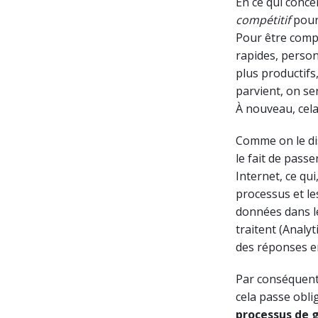
En ce qui conce
compétitif
pour 
Pour être compé
rapides, person
plus productifs,
parvient, on se
À nouveau, cela
Comme on le dis
le fait de pass
Internet, ce qu
processus et le
données dans le
traitent (Analy
des réponses e
Par conséquent
cela passe obli
processus de g