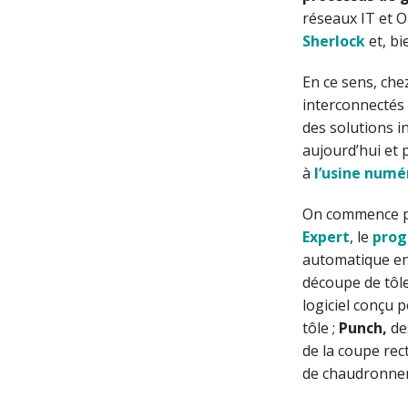
réseaux IT et O
Sherlock
et, bi
En ce sens, ch
interconnectés
des solutions i
aujourd’hui et
à
l’usine numé
On commence par
Expert
, le
pro
automatique en
découpe de tôle 
logiciel conçu
tôle ;
Punch,
de
de la coupe rec
de chaudronner