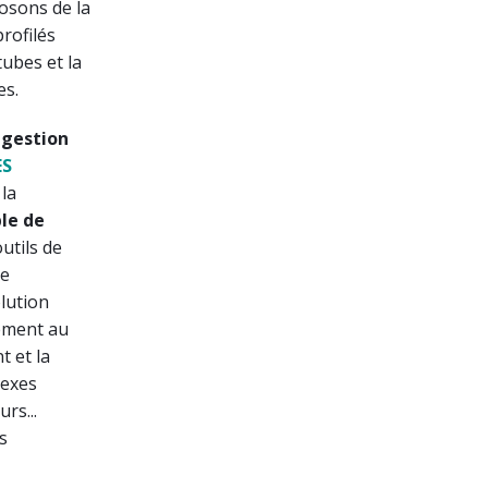
osons de la
profilés
ubes et la
es.
 gestion
ES
la
le de
outils de
de
olution
lement au
t et la
nexes
rs...
s