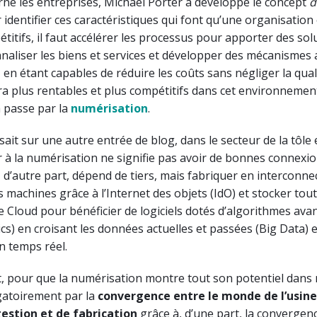
rne les entreprises, Michael Porter a développé le concept
d
identifier ces caractéristiques qui font qu’une organisation 
titifs, il faut accélérer les processus pour apporter des sol
naliser les biens et services et développer des mécanismes a
 en étant capables de réduire les coûts sans négliger la quali
ra plus rentables et plus compétitifs dans cet environnement
 passe par la
numérisation
.
ait sur une autre entrée de blog, dans le secteur de la tôle 
er à la numérisation ne signifie pas avoir de bonnes connexi
i, d’autre part, dépend de tiers, mais fabriquer en interconne
s machines grâce à l’Internet des objets (IdO) et stocker tou
 Cloud pour bénéficier de logiciels dotés d’algorithmes avan
tics) en croisant les données actuelles et passées (Big Data) 
n temps réel.
, pour que la numérisation montre tout son potentiel dans 
gatoirement par la
convergence entre le monde de l’usine
estion et de fabrication
grâce à, d’une part, la convergen