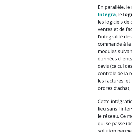
En parallèle, l
Integra
, le
log
les logiciels de
ventes et de fa
l’intégralité de
commande à la 
modules suivan
données clients
devis (calcul de
contrôle de la 
les factures, et
ordres d’achat,
Cette intégrati
lieu sans l’int
le réseau. Ce m
qui se passe (d
solution perme