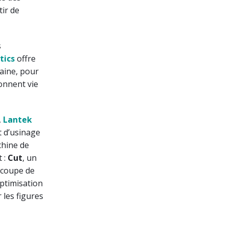
tir de
s
tics
offre
aine, pour
onnent vie
,
Lantek
t d’usinage
chine de
t :
Cut
, un
écoupe de
optimisation
 les figures