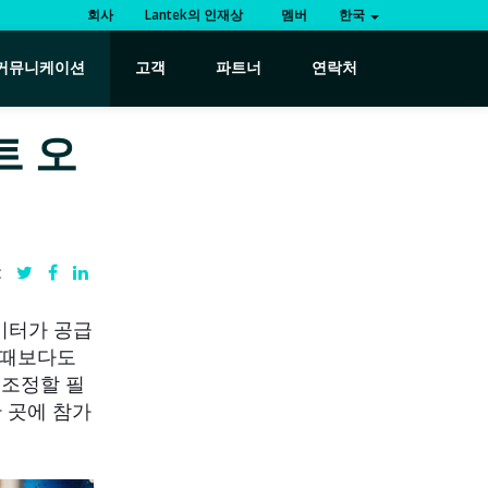
회사
Lantek의 인재상
멤버
한국
커뮤니케이션
고객
파트너
연락처
트 오
:
이터가 공급
 때보다도
 조정할 필
한 곳에 참가