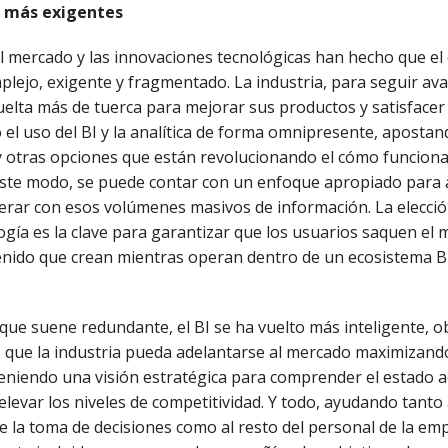
 más exigentes
l mercado y las innovaciones tecnológicas han hecho que el
lejo, exigente y fragmentado. La industria, para seguir av
elta más de tuerca para mejorar sus productos y satisfacer a
l uso del BI y la analítica de forma omnipresente, apostan
y otras opciones que están revolucionando el cómo funciona
ste modo, se puede contar con un enfoque apropiado para
perar con esos volúmenes masivos de información. La elecci
ogía es la clave para garantizar que los usuarios saquen el
tenido que crean mientras operan dentro de un ecosistema B
nque suene redundante, el BI se ha vuelto más inteligente, 
 que la industria pueda adelantarse al mercado maximizando
eniendo una visión estratégica para comprender el estado ac
elevar los niveles de competitividad. Y todo, ayudando tanto 
 la toma de decisiones como al resto del personal de la em