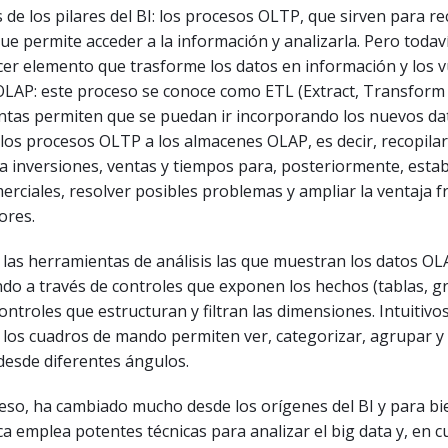
de los pilares del BI: los procesos OLTP, que sirven para re
ue permite acceder a la información y analizarla. Pero todav
cer elemento que trasforme los datos en información y los 
OLAP: este proceso se conoce como ETL (Extract, Transform 
ntas permiten que se puedan ir incorporando los nuevos da
os procesos OLTP a los almacenes OLAP, es decir, recopilar
 a inversiones, ventas y tiempos para, posteriormente, esta
erciales, resolver posibles problemas y ampliar la ventaja f
ores.
 las herramientas de análisis las que muestran los datos OL
o a través de controles que exponen los hechos (tablas, gr
ontroles que estructuran y filtran las dimensiones. Intuitivos
 los cuadros de mando permiten ver, categorizar, agrupar 
desde diferentes ángulos.
eso, ha cambiado mucho desde los orígenes del BI y para bi
ica emplea potentes técnicas para analizar el big data y, en c