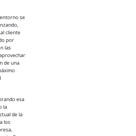
 entorno se
anzando,
l cliente
do por
n las
 aprovechar
ón de una
 máximo
I
obrando esa
 la
tual de la
a los
presa,