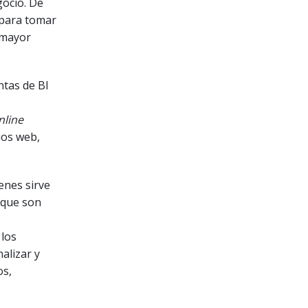
gocio. De
 para tomar
 mayor
ntas de BI
nline
ios web,
enes sirve
 que son
 los
alizar y
os,