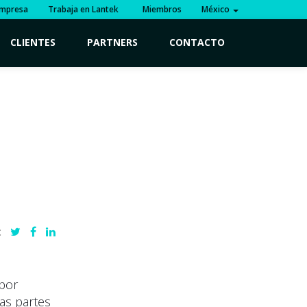
mpresa
Trabaja en Lantek
Miembros
México
CLIENTES
PARTNERS
CONTACTO
:
por
as partes