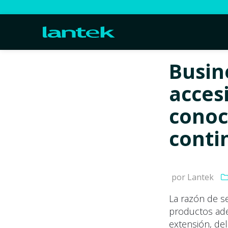
Busine
accesi
conoc
conti
por Lantek
La razón de se
productos ade
extensión, del