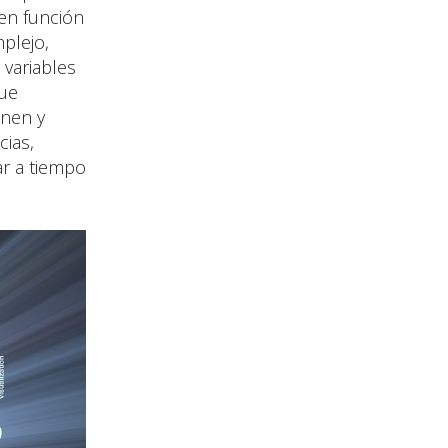
 en función
plejo,
variables
gue
enen y
cias,
ar a tiempo