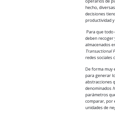
operarios de pl
hecho, diversa
decisiones tie
productividad y
Para que todo 
deben recoger y
almacenados en
Transactional 
redes sociales 
De forma muy e
para generar 
abstracciones q
denominados
h
parámetros que
comparar, por 
unidades de ne