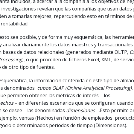
anta incluidos, a acercar a la compañía a los objetivos de ne
s investigaciones revelan que las compañías que usan datos
nden a tomarlas mejores, repercutiendo esto en términos de
 rentabilidad.
esto sea posible, y de forma muy esquemática, las herramie
 analizar diariamente los datos maestros y transaccionales
 bases de datos relacionales (generados mediante OLTP,
O
Processing
), o que proceden de ficheros Excel, XML, de servic
o de otro tipo de fuentes.
squemática, la información contenida en este tipo de almac
los denominados
cubos OLAP (Online Analytical Processing)
,
ue permiten obtener las métricas de interés – los
echos
– en diferentes escenarios que se configuran usando
 se desee – las denominadas
dimensiones
–.Esto permite an
ejemplo, ventas (Hechos) en función de empleados, product
gocio o determinados períodos de tiempo (Dimensiones).