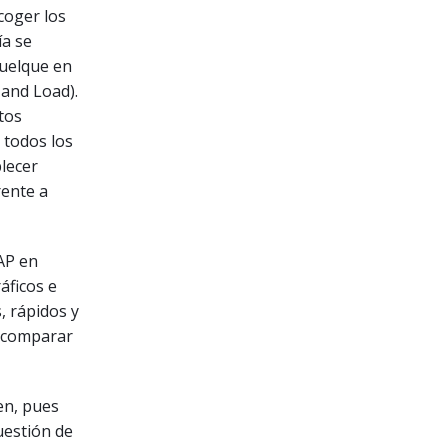
coger los
ía se
vuelque en
and Load).
tos
 todos los
blecer
rente a
AP en
áficos e
, rápidos y
y comparar
en, pues
uestión de