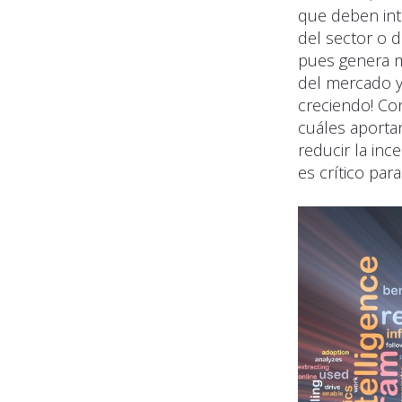
que deben int
del sector o d
pues genera m
del mercado y
creciendo! Co
cuáles aportan
reducir la inc
es crítico para