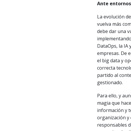
Ante entornos
La evolución de
vuelva más comp
debe dar una vu
implementando e
DataOps, la IA 
empresas. De e
el big data y o
correcta tecnol
partido al con
gestionado.
Para ello, y au
magia que hace
información y t
organización y 
responsables de