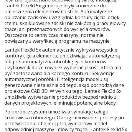
Lantek Flex3d 5x generuje bryły koniecznie do
umieszczenia elementów na stole. Automatyczne
obliczanie zacisków uwzględnia kontury cięcia, dzięki
czemu skalkulowane zaciski nie zakłócają pracy głowicy
tnącej ani przeznaczonych do wycięcia otworów.
Oszczędza to cenny czas maszyny, normalnie
powiązany z weryfikacją programu na maszynie.
Lantek Flex3d 5x automatycznie wykrywa wszystkie
kontury cięcia elementu, umożliwiając automatyczną
lub pół-automatyczną obróbkę tych konturów.
Użytkownik może również wybierać jakość, która ma
być zastosowana dla każdego konturu. Sekwencje
automatycznej obróbki i inteligencja modelu są
generowane niezależnie od tego, skąd pochodzą dane
projektowe CAD 3D. W wyniku tego, Lantek Flex3d 5x
umożliwia wytwarzanie produktów bezpośrednio z
danych projektowych, eliminując potencjalne błędy.
Po obróbce system umożliwia symulację całego
środowiska roboczego. Oprogramowanie i procesy po
przetwarzaniu obejmują trójwymiarowy model
odpowiedniej maszyny i głowicy tnącej. Lantek Flex3d 5x