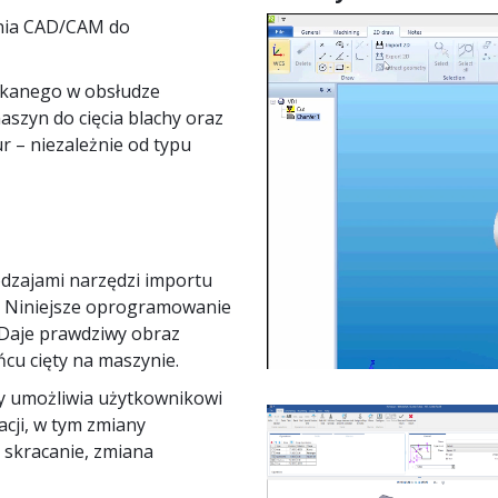
nia CAD/CAM do
skanego w obsłudze
szyn do cięcia blachy oraz
r – niezależnie od typu
odzajami narzędzi importu
ES. Niniejsze oprogramowanie
. Daje prawdziwy obraz
cu cięty na maszynie.
ry umożliwia użytkownikowi
cji, w tym zmiany
 skracanie, zmiana