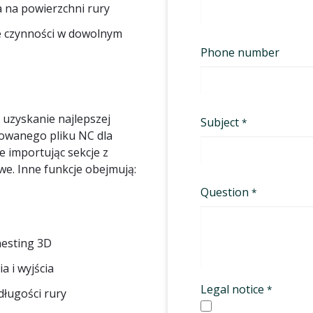
 na powierzchni rury
e czynności w dowolnym
uzyskanie najlepszej
rowanego pliku NC dla
e importując sekcje z
e. Inne funkcje obejmują:
nesting 3D
 i wyjścia
długości rury