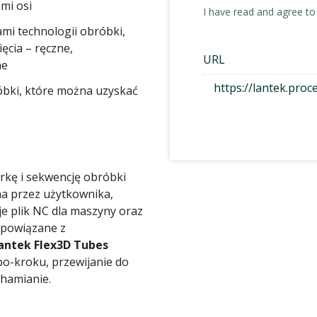
mi osi
mi technologii obróbki,
ięcia – ręczne,
ne
bki, które można uzyskać
kę i sekwencję obróbki
na przez użytkownika,
 plik NC dla maszyny oraz
 powiązane z
antek Flex3D Tubes
-po-kroku, przewijanie do
hamianie.