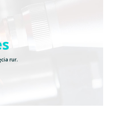
es
ia rur.