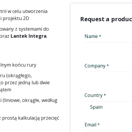
rii w celu utworzenia
i projektu 2D
Request a produ
growany z systemami do
oraz
Lantek Integra
.
lnym końcu rury
ru (okrągłego,
o przez jedną lub dwie
kątem
 (liniowe, okrągłe, według
 prostą kalkulacją przecięć