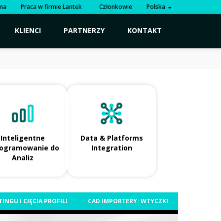
rma
Praca w firmie Lantek
Członkowie
Polska
KLIENCI
PARTNERZY
KONTAKT
Inteligentne
Data & Platforms
ogramowanie do
Integration
Analiz
NGU I CIĘCIA PROFILI
CAD IMPORTERY: WTYCZKI