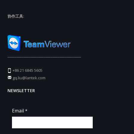
协作工具:
_________________________________________
+86 21 6845 5605
gq.liu@lantek.com
NEWSLETTER