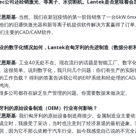
mitec公司还经销激光、等离子、水切割机。Lantek是否意味着
亚恩斯基
- 当然。我们在新冠疫情的第一阶段销售了一台6kW 6m
他们的旧通快激光器和新等离子机提供软件解决方案赢得了订单
他们主要的CAD/CAM软件。
行业的数字化情况如何，Lantek在匈牙利的先进制造（数据分析
亚恩斯基
- 工业4.0无处不在。现在流行的话题是智能工厂、数字
。这很简单。说到数字化，我只问几个问题：你们有生产的实际
工作负载？ 得到的答案告诉我公司的ERP系统和经处理的CAD/
鸿沟。
很多公司都存在缺乏生产管理的问题。你需要数据来做决定。
对匈牙利的原始设备制造（OEM）行业有何影响？
亚恩斯基
- 我们匈牙利的原始设备制造商很少。金属制造业主要
成立时，我接受了采访，当时也注意到了经济衰退的最初迹象。
弱，因为它不那么依赖于汽车行业。如今我感觉自己说的不完全