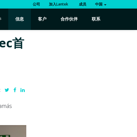
公司
加入Lantek
成员
中国
件
信息
客户
合作伙伴
联系
ec首
:
más