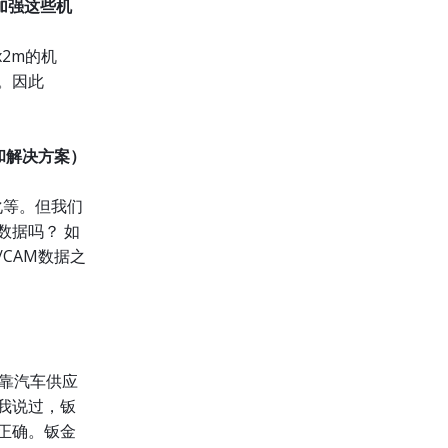
会加强这些机
x2m的机
。因此
和解决方案）
化等。但我们
数据吗？ 如
CAM数据之
依靠汽车供应
我说过，钣
正确。钣金