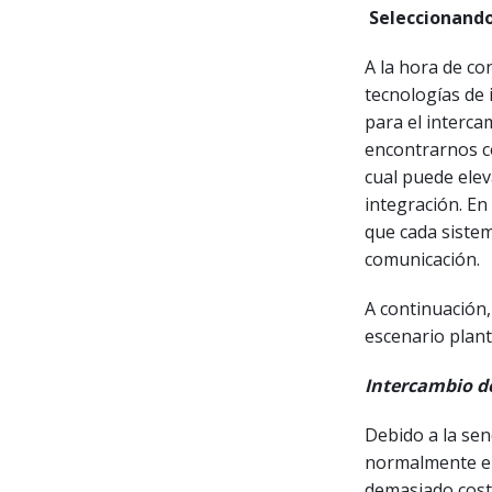
Seleccionand
A la hora de c
tecnologías de 
para el interca
encontrarnos 
cual puede elev
integración. E
que cada sistem
comunicación.
A continuación,
escenario plan
Intercambio d
Debido a la sen
normalmente en
demasiado cost