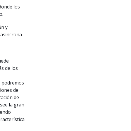
 donde los
o.
ón y
 asíncrona.
uede
és de los
go podremos
ciones de
zación de
osee la gran
iendo
racterística