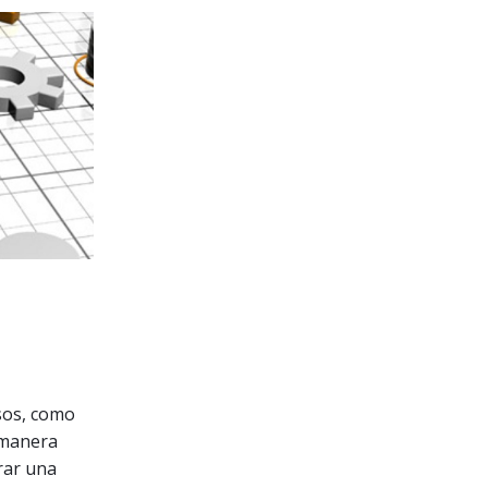
sos, como
 manera
rar una