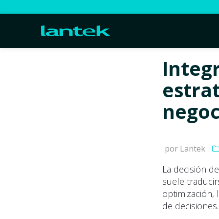
Integ
estra
negoc
por Lantek
La decisión d
suele traducir
optimización,
de decisiones.