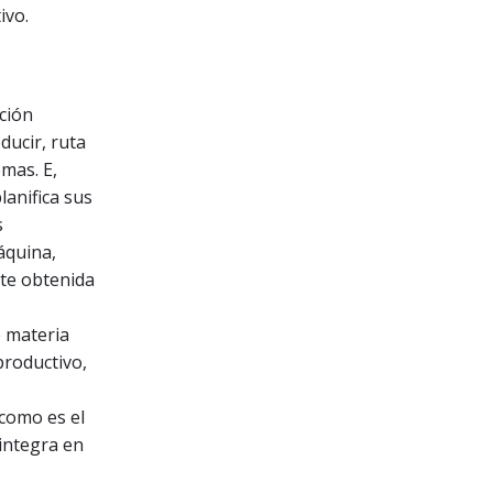
ivo.
ción
ducir, ruta
emas. E,
lanifica sus
s
áquina,
nte obtenida
e materia
productivo,
 como es el
 integra en