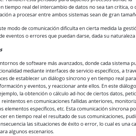
n tiempo real del intercambio de datos no sea tan crítica, o
mación a procesar entre ambos sistemas sean de gran tamañ
te modo de comunicación dificulta en cierta medida la gesti
 de eventos o errores que puedan darse, dada su naturaleza
s
entornos de software más avanzados, donde cada sistema p
cionalidad mediante interfaces de servicio específicos, a trav
ces de establecer un diálogo síncrono y en tiempo real para
formación y eventos, y reaccionar ante ellos. En este diálo
ejemplo, la obtención o cálculo ad-hoc de ciertos datos, peti
reintentos en comunicaciones fallidas anteriores, monitori
os elementos específicos, etc. Esta comunicación síncrona p
cer en tiempo real el resultado de sus comunicaciones, pud
nsecuencia las situaciones de éxito o error, lo cual es una ca
ara algunos escenarios.