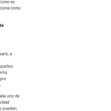
 como es
ncione como
de
ware, e
quellos
erta
ayor
.
ada uno de
ocidad
as puedan