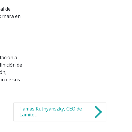
al de
tornará en
tación a
finición de
ón,
ón de sus
Tamás Kutnyánszky, CEO de
Lamitec