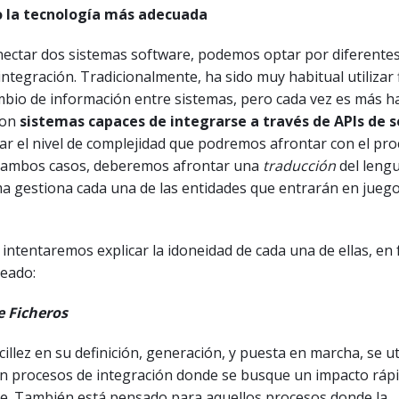
o la tecnología más adecuada
onectar dos sistemas software, podemos optar por diferente
integración. Tradicionalmente, ha sido muy habitual utilizar 
mbio de información entre sistemas, pero cada vez es más h
con
sistemas capaces de integrarse a través de APIs de s
ar el nivel de complejidad que podremos afrontar con el pr
n ambos casos, deberemos afrontar una
traducción
del lengu
a gestiona cada una de las entidades que entrarán en juego
 intentaremos explicar la idoneidad de cada una de ellas, en 
teado:
e Ficheros
cillez en su definición, generación, y puesta en marcha, se ut
 procesos de integración donde se busque un impacto rápi
e. También está pensado para aquellos procesos donde la