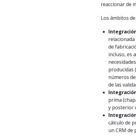
reaccionar de m
Los ámbitos de
Integración
relacionada
de fabricaci
incluso, es 
necesidades.
producidas 
números de l
de las valid
Integración
prima (chapa
y posterior 
Integració
cálculo de p
un CRM de p