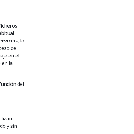
s
ficheros
abitual
ervicios
, lo
oceso de
aje en el
 en la
función del
ilizan
do y sin