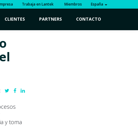
mpresa
Trabaja en Lantek
Miembros
España
CLIENTES
PARTNERS
CONTACTO
mo
el
:
rocesos
ia y toma