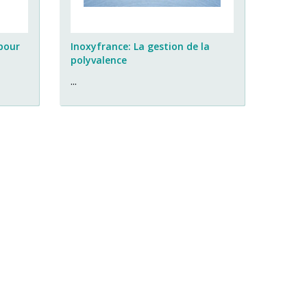
pour
Inoxyfrance: La gestion de la
polyvalence
...