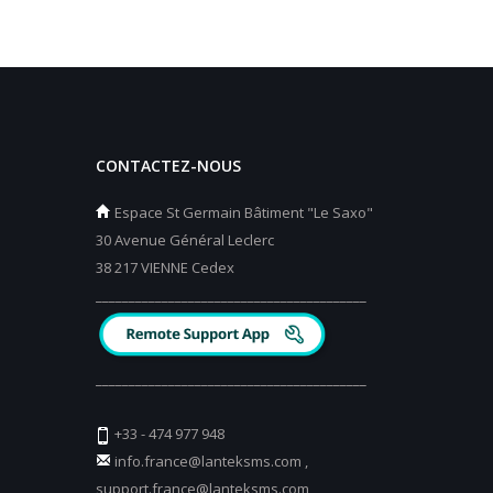
CONTACTEZ-NOUS
Espace St Germain Bâtiment "Le Saxo"
30 Avenue Général Leclerc
38 217 VIENNE Cedex
_________________________________________
_________________________________________
+33 - 474 977 948
info.france@lanteksms.com
,
support.france@lanteksms.com