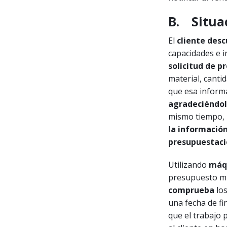
B.
Situa
El
cliente desc
capacidades e in
solicitud de p
material, canti
que esa inform
agradeciéndol
mismo tiempo,
la información
presupuestac
Utilizando
máqu
presupuesto mi
comprueba
los
una fecha de fin
que el trabajo 