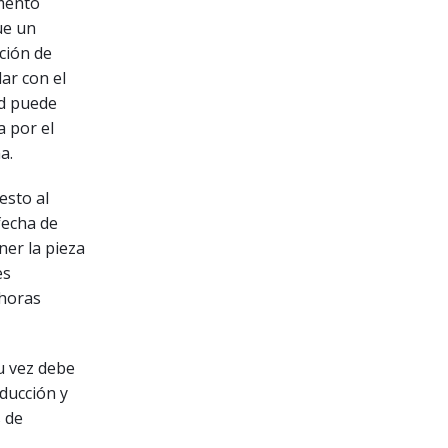
umento
ue un
ción de
ar con el
ad puede
a por el
a.
esto al
 fecha de
ner la pieza
es
 horas
su vez debe
oducción y
 de