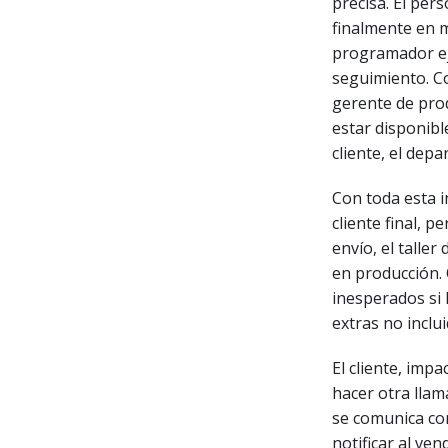
precisa. El per
finalmente en m
programador eje
seguimiento. Co
gerente de pro
estar disponibl
cliente, el dep
Con toda esta i
cliente final, p
envío, el talle
en producción.
inesperados si 
extras no inclu
El cliente, imp
hacer otra llam
se comunica con
notificar al ven