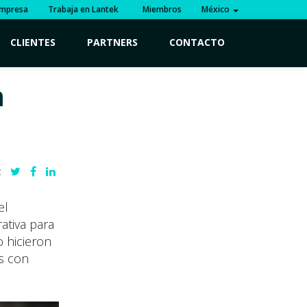
mpresa
Trabaja en Lantek
Miembros
México
CLIENTES
PARTNERS
CONTACTO
n
:
el
ativa para
o hicieron
as con