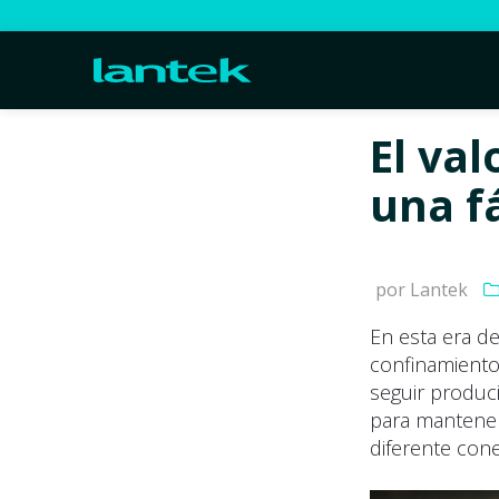
El val
una f
por Lantek
En esta era de
confinamiento,
seguir produc
para mantener 
diferente cone