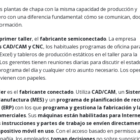
 plantas de chapa con la misma capacidad de producción y
ero con una diferencia fundamental: cómo se comunican, d
formación.
primer taller
, el
fabricante semiconectado
. La empresa
s CAD/CAM y CNC
, los habituales programas de oficina par
xcel) y tableros de producción estáticos en el taller para la
os gerentes tienen reuniones diarias para discutir el estado
programa del día y cualquier otro asunto necesario. Los oper
 vienen con papeles.
ler
es el
fabricante conectado
. Utiliza
CAD/CAM
, un
Siste
Manufactura (MES)
y un
programa de planificación de rec
 (ERP)
con los que
programa y gestiona la fabricación y l
omerciales
. Sus
máquinas están habilitadas para Intern
s instrucciones y partes de trabajo se envíen directamen
ispositivo móvil en uso
. Con el acceso basado en permisos a
mpañía, los empleados
toman decisiones
no sobre suposici