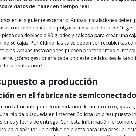
sobre datos del taller en tiempo real
.
os en el siguiente escenario. Ambas instalaciones deben 
adas con láser de 4 por 2 pulgadas de acero dulce de 16 grs. E
 pieza sea doblada a 90 grados y soldada para crear una caj
l de 50 cajas. Por último, las cajas deben ser recubiertas co
co días. Ambas instalaciones pueden procesar todo el traba
 cierre, ¿cómo gestionaría cada uno este pedido, desde la soli
ta la finalización?
supuesto a producción
ción en el fabricante semiconectado
on un fabricante por recomendación de un tercero o, quizás,
una rápida búsqueda en Internet. Solicita un presupuesto i
siones y fecha de entrega. Con esta información, el comerci
ico para solicitar un archivo de piezas para una presupues