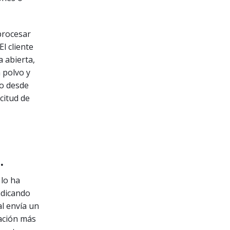
procesar
l cliente
a abierta,
n polvo y
jo desde
citud de
.
 lo ha
ndicando
al envía un
tación más