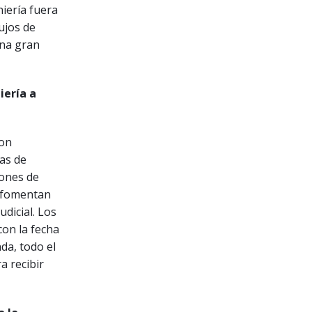
niería fuera
lujos de
una gran
iería a
con
as de
iones de
n fomentan
dicial. Los
con la fecha
da, todo el
a recibir