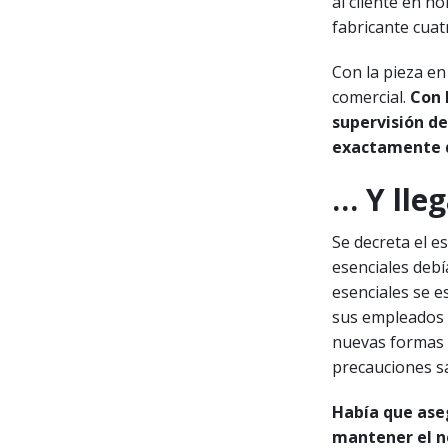
al cliente en ho
fabricante cuat
Con la pieza en
comercial.
Con 
supervisión de
exactamente d
…
Y lle
Se decreta el e
esenciales debí
esenciales se 
sus empleados 
nuevas formas d
precauciones sa
Había que ase
mantener el n