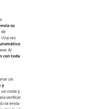
s
envía su
o de
. Una vez
 automático
ve. Al
ón con toda
erar un
 y
 un coste y
ra verificar
to se envía