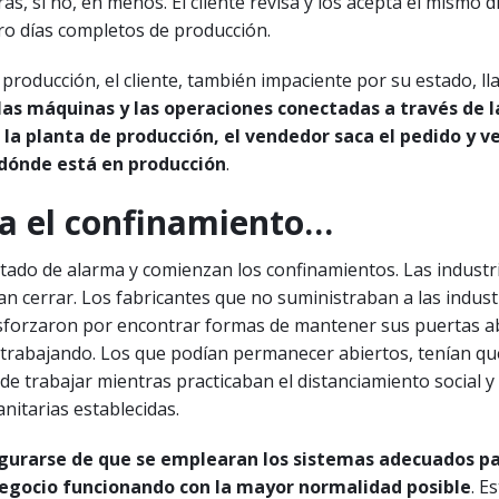
ras, si no, en menos. El cliente revisa y los acepta el mismo d
ro días completos de producción.
 producción, el cliente, también impaciente por su estado, ll
las máquinas y las operaciones conectadas a través de l
 la planta de producción, el vendedor saca el pedido y v
ónde está en producción
.
ga el confinamiento…
stado de alarma y comienzan los confinamientos. Las industr
an cerrar. Los fabricantes que no suministraban a las indust
esforzaron por encontrar formas de mantener sus puertas ab
trabajando. Los que podían permanecer abiertos, tenían qu
e trabajar mientras practicaban el distanciamiento social y
nitarias establecidas.
gurarse de que se emplearan los sistemas adecuados p
egocio funcionando con la mayor normalidad posible
. E