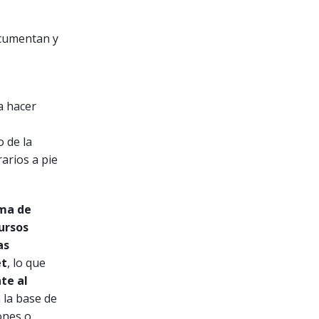
ocumentan y
a hacer
 de la
arios a pie
ma de
ursos
as
et
, lo que
te al
 la base de
ones o