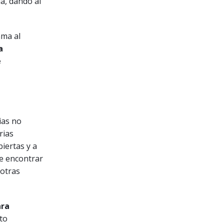
ía, dando al
ama al
a
e
ias no
rias
iertas y a
e encontrar
 otras
ara
sto