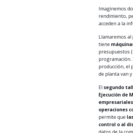
Imaginemos dos
rendimiento, p
acceden a la in
Llamaremos al
tiene
máquina
presupuestos (E
programación. L
producción, el 
de planta van y
El
segundo tal
Ejecución de 
empresariales
operaciones c
permite que
la
control o al d
datos de la co