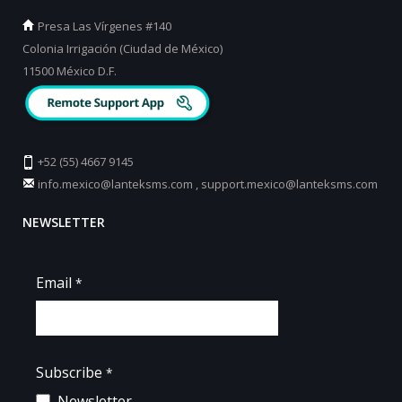
Presa Las Vírgenes #140
Colonia Irrigación (Ciudad de México)
11500 México D.F.
+52 (55) 4667 9145
info.mexico@lanteksms.com
,
support.mexico@lanteksms.com
NEWSLETTER