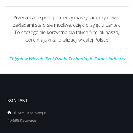
Przerzucanie prac pomiędzy maszynami czy nawet
zakładami stało się możliwe, dzięki przyjęciu Lantek.
To szczególnie korzystne dla takich firm jak nasza,
które mają kilka lokalizacji w całej Polsce
Zbigniew Więcek, Szef Działu Technologii, Zamet Industry
KONTAKT
ul.
Armii Krajowej 6
40-698 Katowice