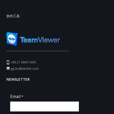
协作工具:
_________________________________________
+86 21 6845 5605
gq.liu@lantek.com
NEWSLETTER