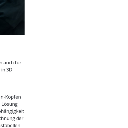
rn auch für
 in 3D
en-Köpfen
e Lösung
bhängigkeit
echnung der
stabellen