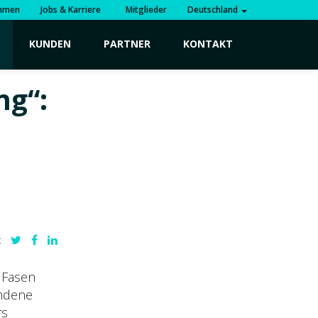
hmen
Jobs & Karriere
Mitglieder
Deutschland
KUNDEN
PARTNER
KONTAKT
ng“:
:
 Fasen
andene
rs