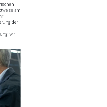
amischen
ittweise am
hr
ierung der
ung, wir