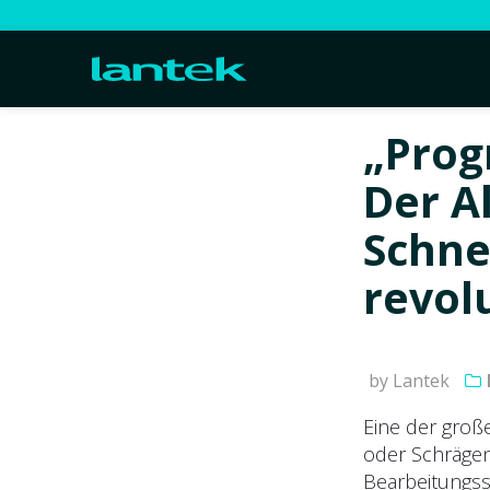
„Prog
Der A
Schne
revol
by Lantek
Eine der groß
oder Schrägen
Bearbeitungss