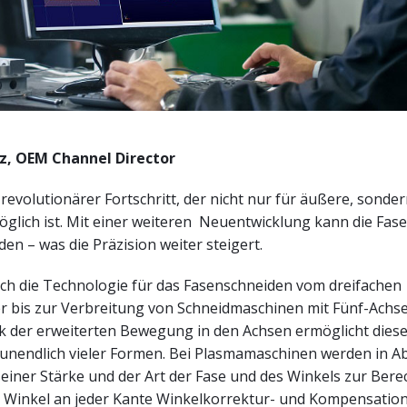
ez, OEM Channel Director
 revolutionärer Fortschritt, der nicht nur für äußere, sonde
glich ist. Mit einer weiteren Neuentwicklung kann die Fase
en – was die Präzision weiter steigert.
sich die Technologie für das Fasenschneiden vom dreifachen
 bis zur Verbreitung von Schneidmaschinen mit Fünf-Achs
nk der erweiterten Bewegung in den Achsen ermöglicht dies
 unendlich vieler Formen. Bei Plasmamaschinen werden in A
seiner Stärke und der Art der Fase und des Winkels zur Ber
n Winkel an jeder Kante Winkelkorrektur- und Kompensation