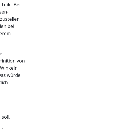
Teile. Bei
sen-
zustellen.
den bei
terem
ne
inition von
 Winkeln
Das würde
lich
soll.