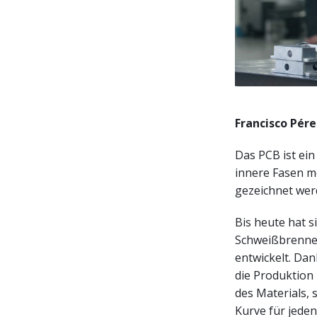
Francisco Pér
Das PCB ist ein
innere Fasen mö
gezeichnet werd
Bis heute hat 
Schweißbrenner
entwickelt. Da
die Produktion
des Materials, 
Kurve für jede