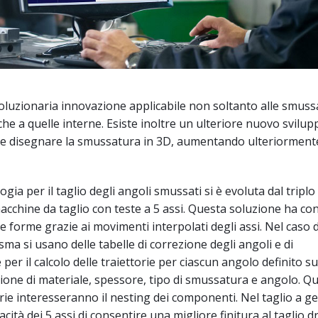
voluzionaria innovazione applicabile non soltanto alle smus
he a quelle interne. Esiste inoltre un ulteriore nuovo svilupp
le disegnare la smussatura in 3D, aumentando ulteriormente
ogia per il taglio degli angoli smussati si è evoluta dal triplo
cchine da taglio con teste a 5 assi. Questa soluzione ha con
e forme grazie ai movimenti interpolati degli assi. Nel caso d
ma si usano delle tabelle di correzione degli angoli e di
er il calcolo delle traiettorie per ciascun angolo definito s
zione di materiale, spessore, tipo di smussatura e angolo. Q
orie interesseranno il nesting dei componenti. Nel taglio a g
pacità dei 5 assi di consentire una migliore finitura al taglio dr