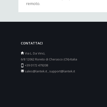
remoto.
CONTATTACI
Via L. Da Vinci,
6/8 12062 Roreto di Cherasco (CN)-Italia
+39 0172 479208
sales@lantek.it
,
support@lantek.it