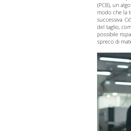
(PCB), un algo
modo che la te
successiva. Ci
del taglio, c
possibile risp
spreco di mat