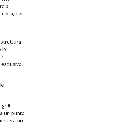
re al
lamiera, per
 a
 struttura
 le
odo
 esclusivo
le
ngoli
 a un punto
imenterà un