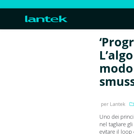
‘Progr
L’algo
modo d
smuss
per Lantek
Uno dei princi
nel tagliare g
evitare il loo