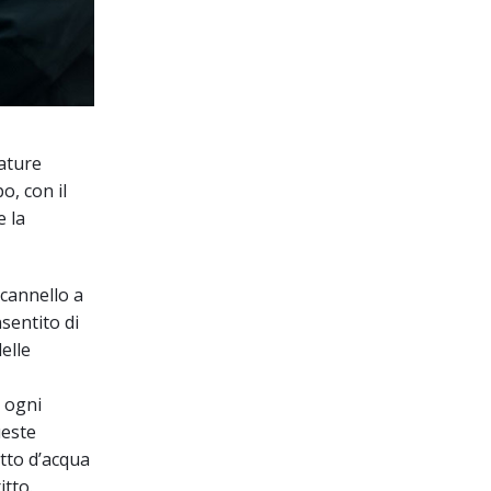
sature
o, con il
 la
 cannello a
sentito di
elle
u ogni
ueste
etto d’acqua
itto.