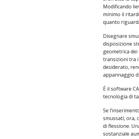
Modificando lie
minimo il ritard
quanto riguarda
Disegnare smus
disposizione st
geometrica dei l
transizioni tra 
desiderato, ren
appannaggio di 
È il software C
tecnologia di t
Se l’inseriment
smussati, ora, 
di flessione. U
sostanziale aum