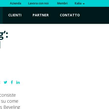
Azienda
Lavora con noi
Membri
Italia
CLIENTI
PARTNER
CONTATTO
’:
l
:
 consiste
si su come
rs Beveling