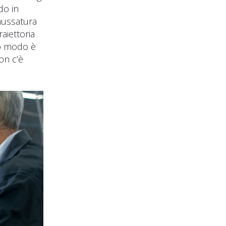
do in
mussatura
aiettoria
to modo è
on c’è