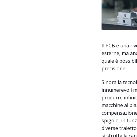
Il PCB è una ri
esterne, ma anc
quale è possibi
precisione.
Sinora la tecnol
innumerevoli ma
produrre infinit
macchine al plas
compensazione p
spigolo, in fun
diverse traiett
si sfrutta la ca