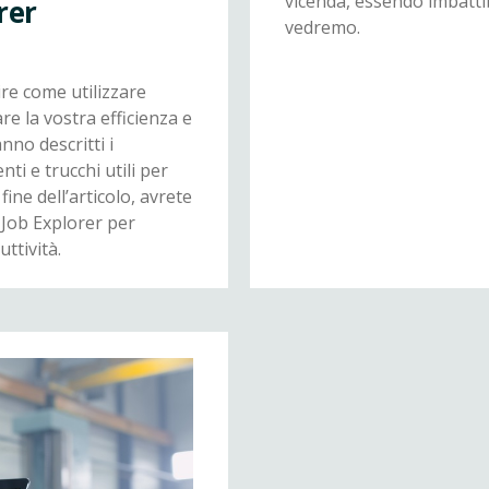
vicenda, essendo imbattibi
rer
vedremo.
ire come utilizzare
e la vostra efficienza e
nno descritti i
ti e trucchi utili per
fine dell’articolo, avrete
l Job Explorer per
ttività.