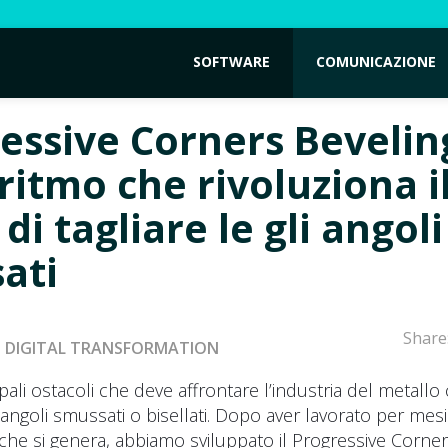
SOFTWARE
COMUNICAZIONE
essive Corners Beveling
ritmo che rivoluziona i
i tagliare le gli angoli
ati
Share
DIGITAL TRANSFORMATION
pali ostacoli che deve affrontare l’industria del metallo
li angoli smussati o bisellati. Dopo aver lavorato per me
p che si genera, abbiamo sviluppato il Progressive Corne