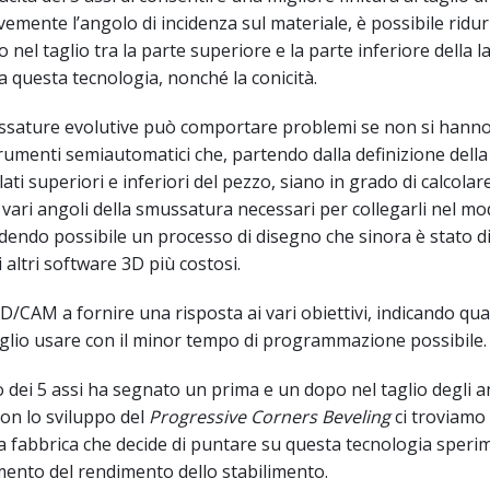
vemente l’angolo di incidenza sul materiale, è possibile ridur
o nel taglio tra la parte superiore e la parte inferiore della 
 questa tecnologia, nonché la conicità.
sature evolutive può comportare problemi se non si hanno
rumenti semiautomatici che, partendo dalla definizione della
ati superiori e inferiori del pezzo, siano in grado di calcolare
i vari angoli della smussatura necessari per collegarli nel m
dendo possibile un processo di disegno che sinora è stato di
altri software 3D più costosi.
AD/CAM a fornire una risposta ai vari obiettivi, indicando qua
aglio usare con il minor tempo di programmazione possibile.
o dei 5 assi ha segnato un prima e un dopo nel taglio degli a
con lo sviluppo del
Progressive Corners Beveling
ci troviamo
na fabbrica che decide di puntare su questa tecnologia sper
ento del rendimento dello stabilimento.