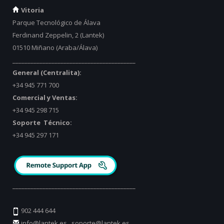
Vitoria
Parque Tecnológico de Álava
Ferdinand Zeppelin, 2 (Lantek)
01510 Miñano (Araba/Álava)
_________________________________________
General (Centralita):
+34 945 771 700
Comercial y Ventas:
+34 945 298 715
Soporte Técnico:
+34 945 297 171
_________________________________________
902 444 644
info@lantek.es
,
soporte@lantek.es