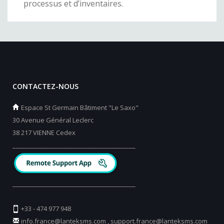
processus et d’inventaires.
CONTACTEZ-NOUS
Espace St Germain Bâtiment "Le Saxo"
30 Avenue Général Leclerc
38 217 VIENNE Cedex
_________________________________________
_________________________________________
+33 - 474 977 948
info.france@lanteksms.com
,
support.france@lanteksms.com