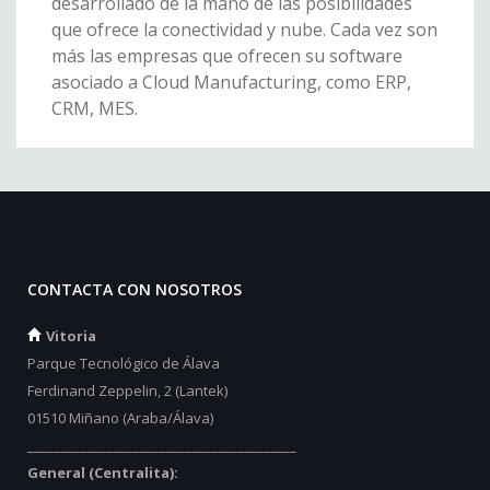
desarrollado de la mano de las posibilidades
que ofrece la conectividad y nube. Cada vez son
más las empresas que ofrecen su software
asociado a Cloud Manufacturing, como ERP,
CRM, MES.
CONTACTA CON NOSOTROS
Vitoria
Parque Tecnológico de Álava
Ferdinand Zeppelin, 2 (Lantek)
01510 Miñano (Araba/Álava)
_________________________________________
General (Centralita):